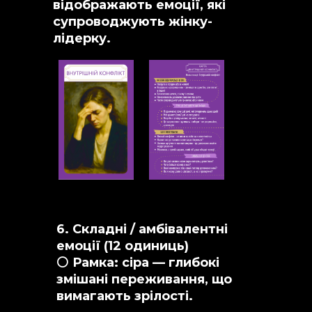
відображають емоції, які
супроводжують жінку-
лідерку.
6. Складні / амбівалентні
емоції (12 одиниць)
⚪️ Рамка: сіра — глибокі
змішані переживання, що
вимагають зрілості.