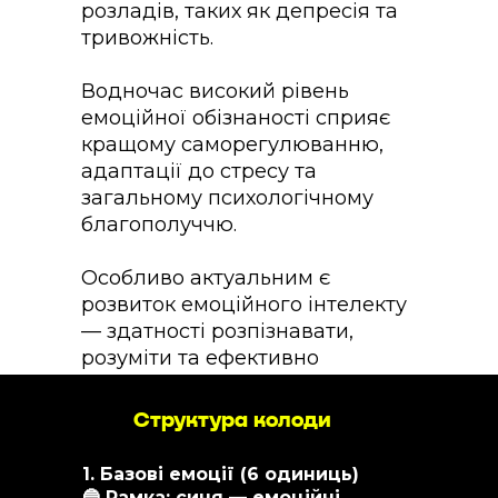
розладів, таких як депресія та
тривожність.
Водночас високий рівень
емоційної обізнаності сприяє
кращому саморегулюванню,
адаптації до стресу та
загальному психологічному
благополуччю.
Особливо актуальним є
розвиток емоційного інтелекту
— здатності розпізнавати,
розуміти та ефективно
управляти власними емоціями
та емоціями інших людей. Як
Структура колоди
свідчать дослідження, високий
емоційний інтелект підвищує
1. Базові емоції (6 одиниць)
успішність у професійній
🔵 Рамка: синя — емоційні