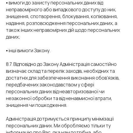
⦁ вимоги до захисту персональних даних від
неправомірного або випадкового доступу до них,
знищення, спотворення, блокування, копіювання,
надання, розповсюдження персональних даних, а
також інших неправомірних дій щодо персональних
даних;
⦁ інші вимоги Закону.
8.7. Відповідно до Закону Адміністрація самостійно
визначає склад та перелік заходів, необхідних та
достатніх для забезпечення виконання обов'язків,
передбачених законодавством у сфері
персональних даних від неавторизованої чи
незаконної обробки та від ненавмисної втрати,
знищення чи пошкодження.
Адміністрація дотримується принципу мінімізації
персональних даних. Ми обробляємо тільки ту
інформацію про Вас, яка нам потрібна, або