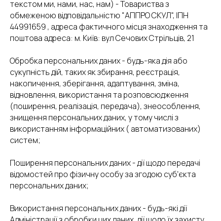
текстом ми, нами, нас, нам) - Товариства з
обмеженою відповідальністю "АППРО СКУЛ", ІПН
44991659 , адреса фактичного місця знаходження та
поштова адреса: м. Київ: вул Сечових Стрільців, 21
Обробка персональних даних - будь-яка дія або
сукупність дій, таких як збирання, реєстрація,
накопичення, зберігання, адаптування, зміна,
відновлення, використання та розповсюдження
(поширення, реалізація, передача), знеособлення,
знищення персональних даних, у тому числі з
використанням інформаційних ( автоматизованих)
систем;
Поширення персональних даних - дії щодо передачі
відомостей про фізичну особу за згодою суб'єкта
персональних даних;
Використання персональних даних - будь-які дії
Адміністрації з обробки цих даних, дії щодо їх захисту,