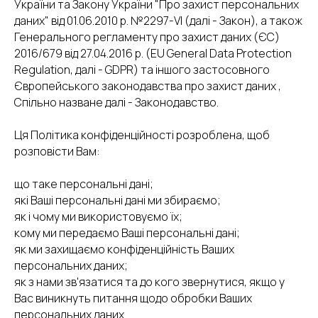
України та Закону України "Про захист персональних
даних" від 01.06.2010 р. №2297-VI (далі - Закон), а також
Генерального регламенту про захист даних (ЄС)
2016/679 від 27.04.2016 р. (EU General Data Protection
Regulation, далі - GDPR) та іншого застосовного
Європейського законодавства про захист даних ,
Спільно назване далі - Законодавство.
Ця Політика конфіденційності розроблена, щоб
розповісти Вам:
що таке персональні дані;
які Ваші персональні дані ми збираємо;
як і чому ми використовуємо їх;
кому ми передаємо Ваші персональні дані;
як ми захищаємо конфіденційність Ваших
персональних даних;
як з нами зв'язатися та до кого звернутися, якщо у
Вас виникнуть питання щодо обробки Ваших
персональних даних.