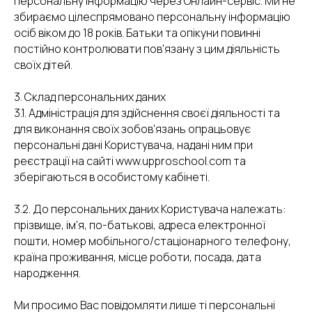
персональну інформацію через Онлайн-сервіс. Ми не
збираємо цілеспрямовано персональну інформацію
осіб віком до 18 років. Батьки та опікуни повинні
постійно контролювати пов'язану з цим діяльність
своїх дітей.
3. Склад персональних даних
3.1. Адміністрація для здійснення своєї діяльності та
для виконання своїх зобов'язань опрацьовує
персональні дані Користувача, надані ним при
реєстрації на сайті www.upproschool.com та
зберігаються в особистому кабінеті.
3.2. До персональних даних Користувача належать:
прізвище, ім'я, по-батькові, адреса електронної
пошти, номер мобільного/стаціонарного телефону,
країна проживання, місце роботи, посада, дата
народження.
Ми просимо Вас повідомляти лише ті персональні