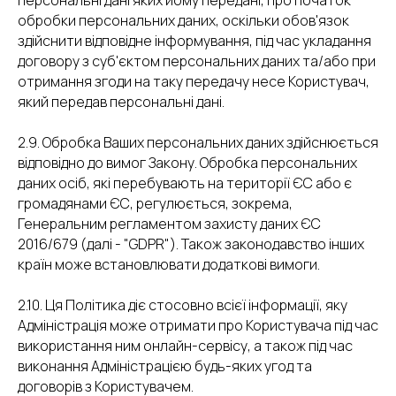
персональні дані яких йому передані, про початок
обробки персональних даних, оскільки обов'язок
здійснити відповідне інформування, під час укладання
договору з суб'єктом персональних даних та/або при
отримання згоди на таку передачу несе Користувач,
який передав персональні дані.
2.9. Обробка Ваших персональних даних здійснюється
відповідно до вимог Закону. Обробка персональних
даних осіб, які перебувають на території ЄС або є
громадянами ЄС, регулюється, зокрема,
Генеральним регламентом захисту даних ЄС
2016/679 (далі - "GDPR"). Також законодавство інших
країн може встановлювати додаткові вимоги.
2.10. Ця Політика діє стосовно всієї інформації, яку
Адміністрація може отримати про Користувача під час
використання ним онлайн-сервісу, а також під час
виконання Адміністрацією будь-яких угод та
договорів з Користувачем.