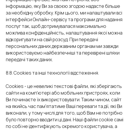
інформацію, яку Ви за своєю згодою надасте більше
за необхідну обробку. Крім цього, ми налаштували всі
інтерфейси Онлайн-сервісу та програми для надання
послуг так, щоб дотримувалася максимально
можлива конфіденційність, налаштування якої можна
відкоригувати на свій розсуд. При передачі
персональних даних державним органам ми завжди
використовуємо найбезпечніші та перевірені шляхи
передачі таких даних.
8.8. Cookies та інші технології відстеження.
Cookies - це невеликі текстові файли, які зберігають
сайти на комп'ютері або мобільних пристроях, коли
Ви починаєте їх використовувати. Таким чином, сайт
на якийсь час пам'ятатиме Ваші переваги та дії, які Ви
виконали, у тому числі для того, щоб Вам не потрібно
було повторно вводити ці дані. Наші файли cookie самі
по собі не ідентифікують окремого користувача, а