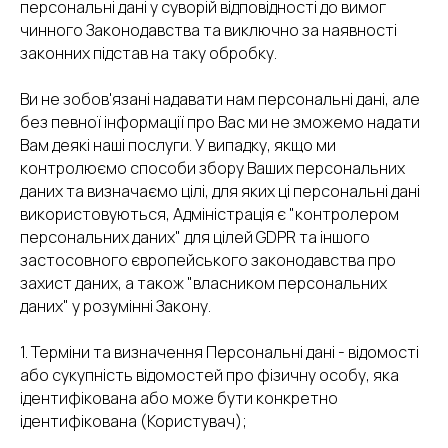
персональні дані у суворій відповідності до вимог
чинного Законодавства та виключно за наявності
законних підстав на таку обробку.
Ви не зобов'язані надавати нам персональні дані, але
без певної інформації про Вас ми не зможемо надати
Вам деякі наші послуги. У випадку, якщо ми
контролюємо способи збору Ваших персональних
даних та визначаємо цілі, для яких ці персональні дані
використовуються, Адміністрація є "контролером
персональних даних" для цілей GDPR та іншого
застосовного європейського законодавства про
захист даних, а також "власником персональних
даних" у розумінні Закону.
1. Терміни та визначення Персональні дані - відомості
або сукупність відомостей про фізичну особу, яка
ідентифікована або може бути конкретно
ідентифікована (Користувач);