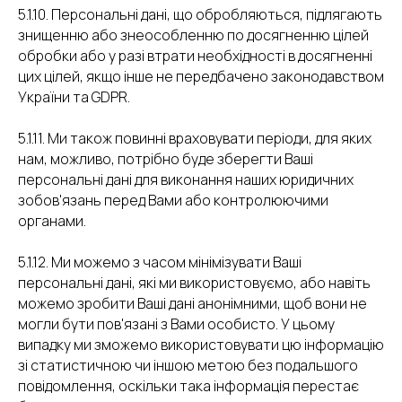
5.1.10. Персональні дані, що обробляються, підлягають
знищенню або знеособленню по досягненню цілей
обробки або у разі втрати необхідності в досягненні
цих цілей, якщо інше не передбачено законодавством
України та GDPR.
5.1.11. Ми також повинні враховувати періоди, для яких
нам, можливо, потрібно буде зберегти Ваші
персональні дані для виконання наших юридичних
зобов'язань перед Вами або контролюючими
органами.
5.1.12. Ми можемо з часом мінімізувати Ваші
персональні дані, які ми використовуємо, або навіть
можемо зробити Ваші дані анонімними, щоб вони не
могли бути пов'язані з Вами особисто. У цьому
випадку ми зможемо використовувати цю інформацію
зі статистичною чи іншою метою без подальшого
повідомлення, оскільки така інформація перестає