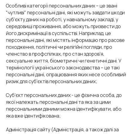
Особливі категорії персональних даних – це звані
"чутливі" персональні дані, які можуть завдати шкоди
суб'єкту даних на роботі, у навчальному закладі, у
середовищі проживання, або можуть призвести до
його дискримінації в суспільстві. Наприклад, це
персональні дані, які містять інформацію про расове
походження, політичні чи релігійні погляди, про
членство в профспілках, про стан здоров'я,
сексуальне життя, біометричні чи генетичні дані. У
термінології українського законодавства – це такі
персональні дані, опрацювання яких несе особливий
ризик для суб'єктів персональних даних;
Суб'єкт персональних даних - це фізична особа, до
якої належать персональні дані та яка за цими
персональними даними можна ідентифікувати, або
яка вже ідентифікована;
Адміністрація сайту (Адміністрація, а також далі за