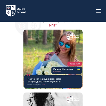
Що про нас
кажуть
студенти
Відгуки випускників курсу
"Основи
КПТ"