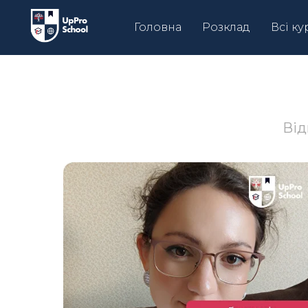
Головна
Розклад
Всі ку
Від