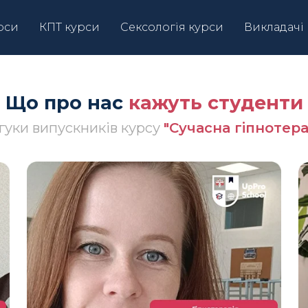
рси
КПТ курси
Сексологія курси
Викладачі
Що про нас
кажуть студенти
гуки випускників курсу
"Сучасна гіпнотера