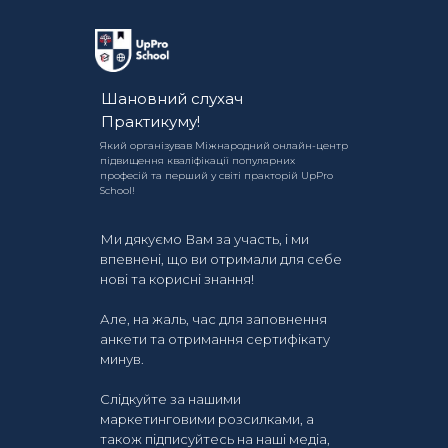
Шановний слухач
Практикуму!
Який організував Міжнародний онлайн-центр
підвищення кваліфікації популярних
професій та перший у світі практорій UpPro
School!
Ми дякуємо Вам за участь, і ми
впевнені, що ви отримали для себе
нові та корисні знання!
Але, на жаль, час для заповнення
анкети та отримання сертифікату
минув.
Слідкуйте за нашими
маркетинговими розсилками, а
також підписуйтесь на наші медіа,