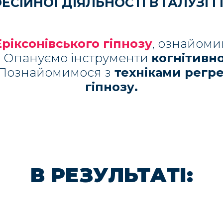
ЕСІЙНОЇ ДІЯЛЬНОСТІ В ГАЛУЗІ Г
Еріксонівського гіпнозу
, ознайоми
. Опануємо інструменти
когнітивно
 Познайомимося з
техніками регре
гіпнозу.
В РЕЗУЛЬТАТІ: