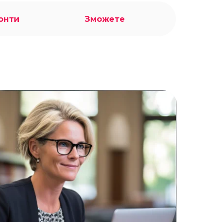
онти
Зможете