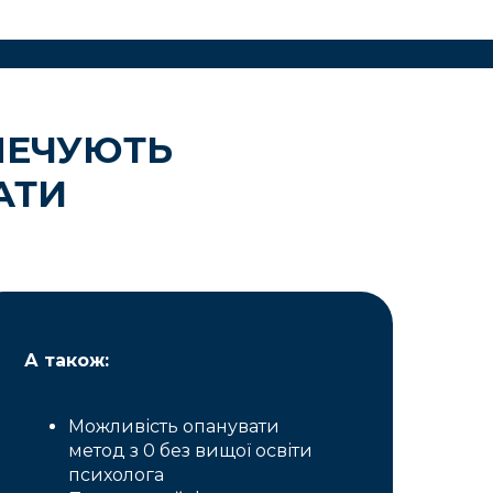
ЗПЕЧУЮТЬ
АТИ
А також:
Можливість опанувати
метод з 0 без вищої освіти
психолога