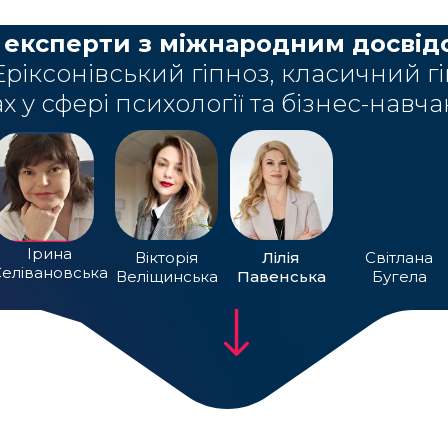
 експерти з міжнародним досві
Еріксонівський гіпноз, класичний гі
х у сфері психології та бізнес-навча
Ірина
Вікторія
Лілія
Світлана
елівановська
Веліщинська
Павенська
Бугела