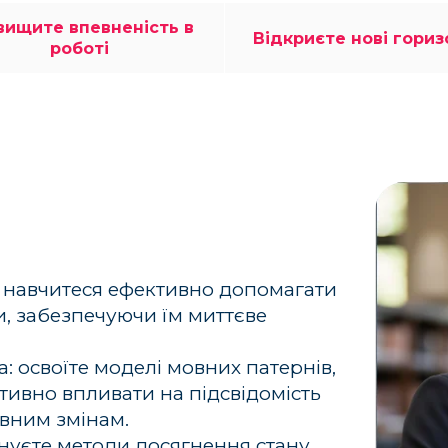
вищите впевненість в
Відкриєте нові гориз
роботі
: навчитеся ефективно допомагати
и, забезпечуючи їм миттєве
: освоїте моделі мовних патернів,
ктивно впливати на підсвідомість
ивним змінам.
ануєте методи досягнення стану