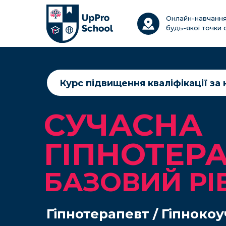
Онлайн-навчання
будь-якої точки с
Курс підвищення кваліфікації за
СУЧАСНА
ГІПНОТЕРА
БАЗОВИЙ РІ
Гіпнотерапевт / Гіпнокоу