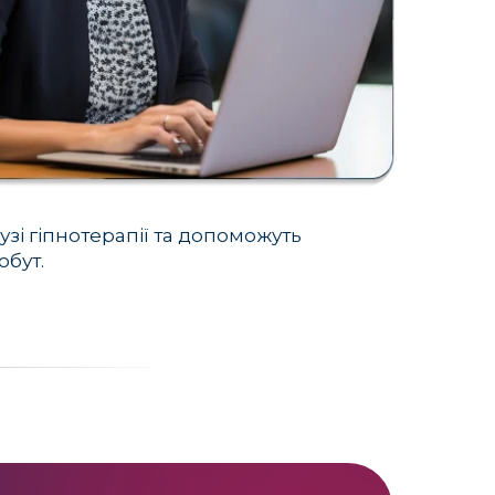
узі гіпнотерапії та допоможуть
обут.