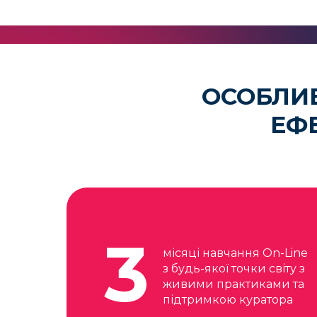
ОСОБЛИВ
ЕФЕ
3
місяці навчання On-Line
з будь-якої точки світу з
живими практиками та
підтримкою куратора