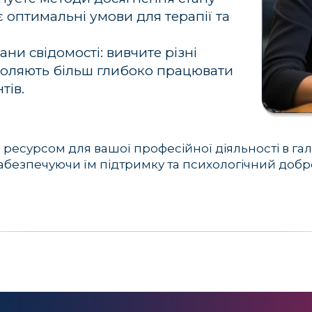
є оптимальні умови для терапії та
ни свідомості: вивчите різні
зволяють більш глибоко працювати
тів.
ресурсом для вашої професійної діяльності в гал
забезпечуючи їм підтримку та психологічний добр
практичний матеріал ви зможете
гіпнотерапевтичних методів ви