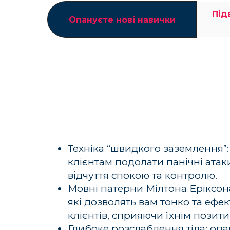
Під
Опануєте нові навички
Техніка “швидкого заземлення”
клієнтам подолати панічні атак
відчуття спокою та контролю.
Мовні патерни Мілтона Еріксона
які дозволять вам тонко та ефе
клієнтів, сприяючи їхнім позит
Глибоке розслаблення тіла: оп