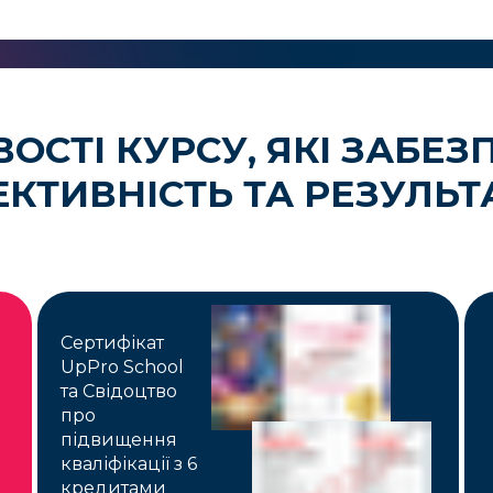
ОСТІ КУРСУ, ЯКІ ЗАБЕ
КТИВНІСТЬ ТА РЕЗУЛЬТ
Сертифікат
UpPro School
та Свідоцтво
про
підвищення
кваліфікації з 6
кредитами