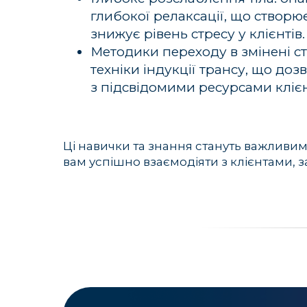
глибокої релаксації, що створю
знижує рівень стресу у клієнтів.
Методики переходу в змінені ста
техніки індукції трансу, що до
з підсвідомими ресурсами клієн
Ці навички та знання стануть важливим 
вам успішно взаємодіяти з клієнтами, 
Освоївши весь теоретичний та 
Завдяки глибокому розумінню 