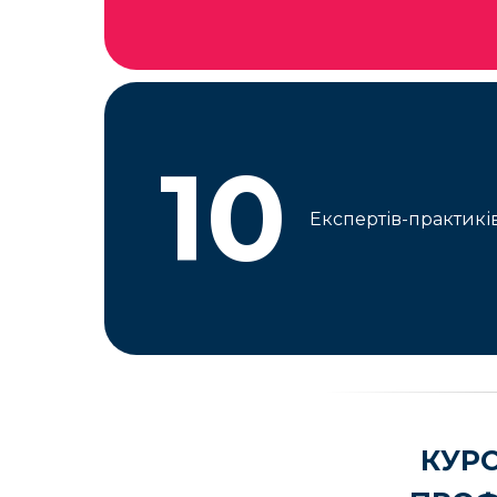
10
Експертів-практикі
КУРС