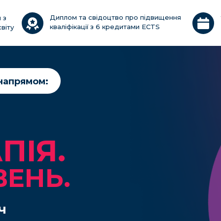
Диплом та свідоцтво про підвищення
 з
кваліфікації з 6 кредитами ECTS
віту
 напрямом:
ПІЯ.
ВЕНЬ.
ч