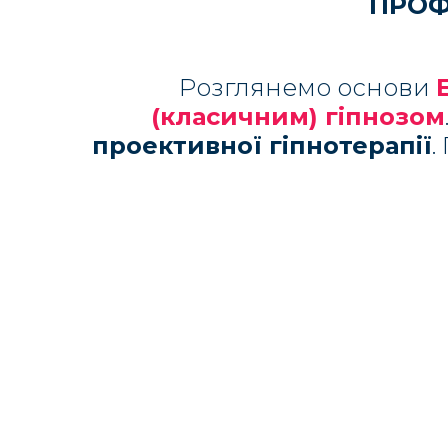
ПРОФ
Розглянемо основи
(класичним) гіпнозом
проективної гіпнотерапії
.