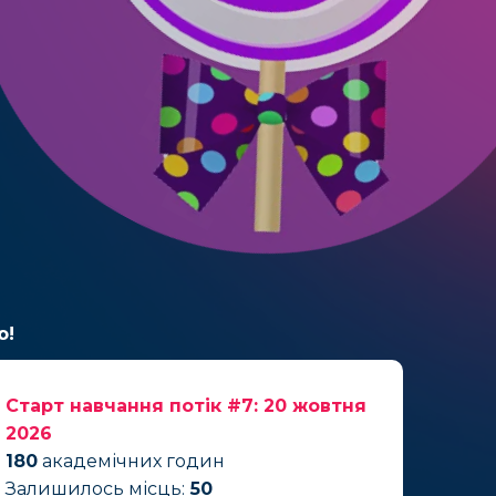
ю!
Старт навчання потік #7: 20 жовтня
2026
180
академічних годин
Залишилось місць:
50