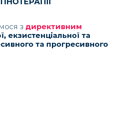
ІПНОТЕРАПІЇ
мося з
директивним
ї, екзистенціальної та
сивного та прогресивного