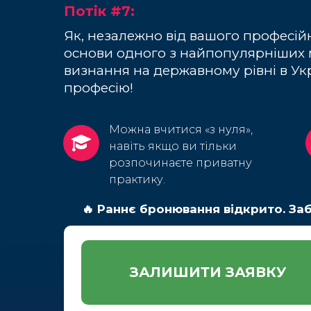
Потік #7:
Як, незалежно від вашого професійно
основи одного з найпопулярніших ме
визнання на державному рівні в Укр
професію!
Можна вчитися «з нуля»,
навіть якщо ви тільки
розпочинаєте приватну
практику.
🔥 Раннє бронювання відкрито. За
ЗАЛИШИТИ ЗАЯВКУ