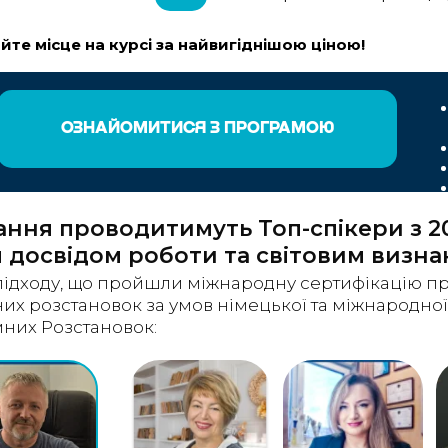
те місце на курсі за найвигіднішою ціною!
ОЗНАЙОМИТИСЯ З ПРОГРАМОЮ
ння проводитимуть Топ-спікери з 20
 досвідом роботи та світовим визн
 підходу, що пройшли міжнародну сертифікацію п
них розстановок за умов німецької та міжнародної
мних Розстановок: