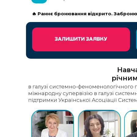
🔥 Раннє бронювання відкрито. Забронюй
ЗАЛИШИТИ ЗАЯВКУ
Навча
річним
в галузі системно-феноменологічного
міжнародну супервізію в галузі систем
підтримки Української Асоціації Систе