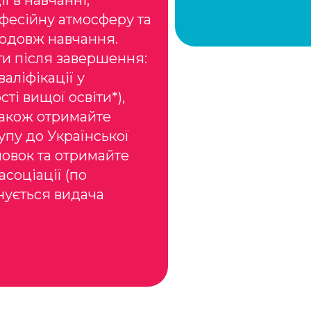
ї в навчанні,
фесійну атмосферу та
родовж навчання.
и після завершення:
аліфікації у
ті вищої освіти*),
також отримайте
упу до Української
новок та отримайте
асоціації (по
нується видача