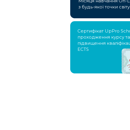
Місяця навчання On-L
з будь-якої точки світу
Сертифікат UpPro Sch
проходження курсу та
підвищення кваліфікац
ECTS