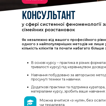
КОНСУЛЬТАНТ
у сфері системної феноменології 
сімейних розстановок
Як незалежно від вашого професійного рівня
одного з найпопулярніших методів не лише у 
кількість клієнтів та почати набагато більше
В основі курсу – практика в різних форматах
тривалості курсу) під керівництвом досвідч
Навчання побудовано за авторською мето
просунуті техніки та навички.
Додаткові практики та підтримка куратора, I
матеріалами курсу, зробить ваше навчання 
Можна вчитися «з нуля», без освіти
чи терапевта