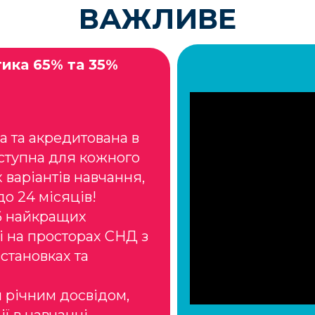
ВАЖЛИВЕ
тика 65% та 35%
а та акредитована в
оступна для кожного
 варіантів навчання,
до 24 місяців!
 6 найкращих
ті на просторах СНД з
становках та
и річним досвідом,