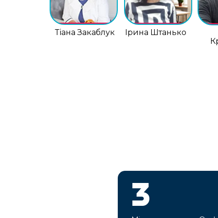
Тіана Закаблук
Ірина Штанько
К
3