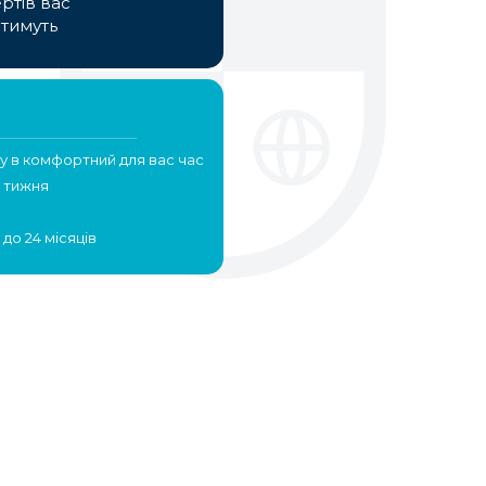
ртів вас
тимуть
ду в комфортний для вас час
 тижня
до 24 місяців