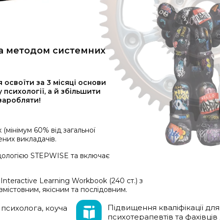
за методом системних
 освоїти за 3 місяці основи
психології, а й збільшити
 заробляти!
 (мінімум 60% від загальної
ених викладачів.
дологією STEPWISE та включає
nteractive Learning Workbook (240 ст.) з
змістовним, якісним та послідовним.
Підвищення кваліфікації для
 психолога, коуча
психотерапевтів та фахівці