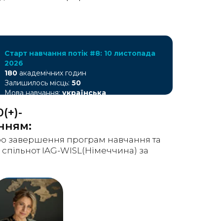
Старт навчання потік #8: 10 листопада
2026
180
академічних годин
Залишилось місць:
50
Мова навчання:
українська
(+)-
анням
:
ро завершення програм навчання та
 спільнот IAG-WISL(Німеччина) за