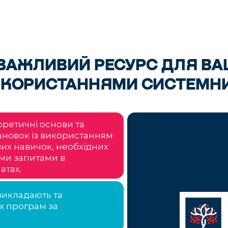
ВАЖЛИВИЙ РЕСУРС ДЛЯ ВА
ВИКОРИСТАННЯМИ СИСТЕМН
оретичні основи та
ановок із використанням
вих навичок, необхідних
ими запитами в
атах.
 викладають та
х програм за