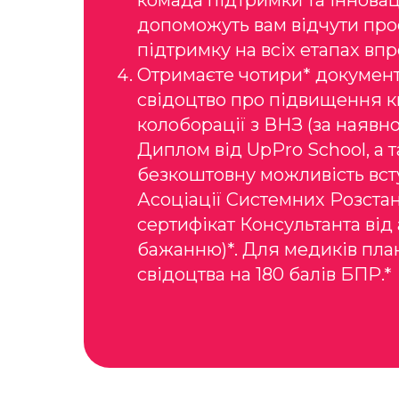
комада підтримки та інноваці
допоможуть вам відчути про
підтримку на всіх етапах вп
Отримаєте чотири* документ
свідоцтво про підвищення кв
колоборації з ВНЗ (за наявнос
Диплом від UpPro School, а 
безкоштовну можливість вст
Асоціації Системних Розста
сертифікат Консультанта від 
бажанню)*. Для медиків пла
свідоцтва на 180 балів БПР.*