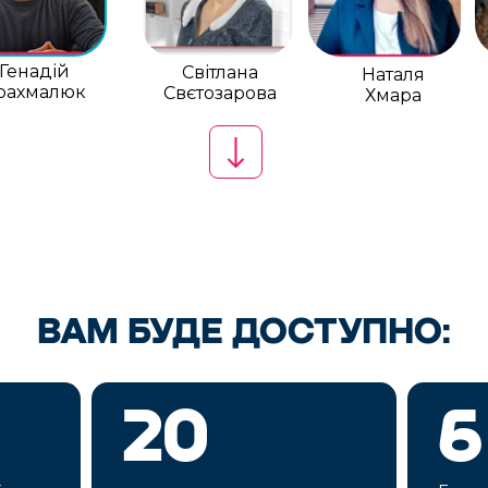
Генадій
Світлана
Наталя
рахмалюк
Свєтозарова
Хмара
ВАМ БУДЕ ДОСТУПНО:
20
6