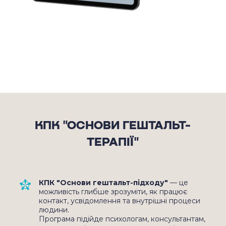
ДОСЛІДЖЕННЯ
Гештальт-терапія має дослідницьку
базу, яка активно розвивається,
особливо з 2010 року.
38 досліджень (1970–1986)
Метаналіз показав, що гештальт-
терапія є ефективною та
співставною
за результатами з іншими