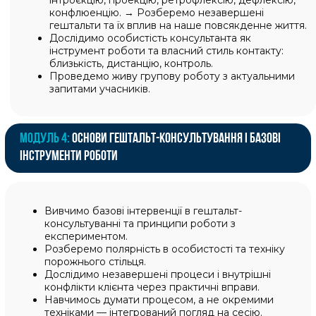
ПІДТРИМКА КУРАТОРА
Куратор робить навчання комфортнішим. Він
відповідає на організаційні питання, нагадує
про дедлайни, надсилає посилання на
матеріали та записи вебінарів в особистий
кабінет та чат, підтримує емоційно. Спілкування
з кураторами йде в спільному Тelegram чаті
однокурсників.
06
ВИПУСКНИЙ ІСПИТ У КІНЦІ КУРСУ
Ви складаєте випускний іспит, до якого ви
будете готові на основі вивченого матеріалу.
07