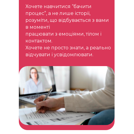
Хочете навчитися “бачити
процес”, а не лише історії,
розуміти, що відбувається з вами
в моменті
працювати з емоціями, тілом і
контактом.
Хочете не просто знати, а реально
відчувати і усвідомлювати.
Теоретичні основи гештальт-підходу
:
усвідомлення, контакт, фігура/фон, цикл контакту як
модель роботи з клієнтом
Логіку процесу клієнта
: як формуються потреби, як
вони проявляються у поведінці, емоціях і контакті
Механізми переривання контакту
(інтроєкція,
проєкція, ретрофлексія, дефлексія) і як вони
впливають на життя клієнта
Структуру гештальт-консультації
: від запиту до
завершення сесії
Принципи процес-аналізу
: як бачити, що насправді
відбувається з клієнтом у моменті
Базові інтервенції гештальт-підходу
:
феноменологічні питання, віддзеркалення,
уповільнення, експерименти
Роботу з емоціями, тілом і переживанням “тут і
тепер”
як основою змін
Роль консультанта в гештальті
: позицію, межі,
відповідальність і вплив особистості на процес