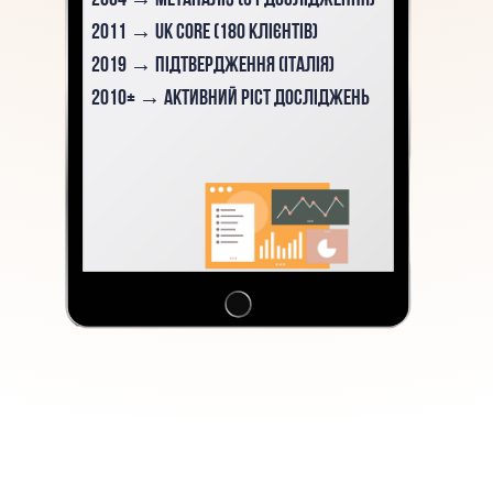
Розберемо, як гештальт-підхід використовуємо в
роботі з актуальними запитами сучасних клієнтів.
Вивчимо, що може і чого не може базовий
консультант — чесно про межі компетенції.
Попрактикуйтесь у розборі реальних кейсів із
сучасними запитами.
Завершимо навчання інтеграційною групою:
засвоюємо досвід і завершимо процес разом.
7 БОНУСНИХ
ЛЕКЦІЙ
Бонусна лекція №1.
Self у гештальт-підході (Self in
Gestalt Therapy): як функціонує особистість у контакті.
Рівні організації особистості. Саморегуляція. Вікно
толерантності
.