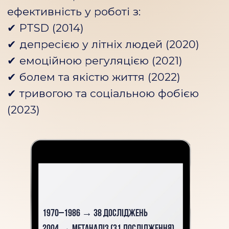
конфлюенцію. → Розберемо незавершені
гештальти та їх вплив на наше повсякденне життя.
Дослідимо особистість консультанта як
інструмент роботи та власний стиль контакту:
близькість, дистанцію, контроль.
Проведемо живу групову роботу з актуальними
запитами учасників.
МОДУЛЬ 4:
ОСНОВИ ГЕШТАЛЬТ-КОНСУЛЬТУВАННЯ І БАЗОВІ
ІНСТРУМЕНТИ РОБОТИ
Вивчимо базові інтервенції в гештальт-
консультуванні та принципи роботи з
експериментом.
Розберемо полярність в особистості та техніку
порожнього стільця.
Дослідимо незавершені процеси і внутрішні
конфлікти клієнта через практичні вправи.
Навчимось думати процесом, а не окремими
техніками — інтегрований погляд на сесію.
Розберемо демонстраційні сесії та типові
помилки, точки росту й опори консультанта.
Проведемо інтеграційний практикум з розбором
кейсів і демо-сесій.
МОДУЛЬ 5:
ЗАСТОСУВАННЯ ПІДХОДУ, МЕЖІ КОМПЕТЕНЦІЇ ТА
ПРОФЕСІЙНА ІНТЕГРАЦІЯ