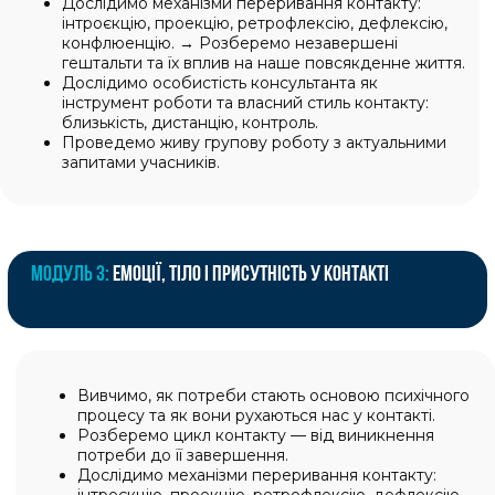
ПРАКТИЧНІ ВЕБІНАРИ З ВИКЛАДАЧЕМ
Щотижня на зустрічах з викладачем ви обговорюєте
підходи та методи, що вивчаються, тренуєте техніки
і відпрацьовуєте практичні навички.
04
САМОСТІЙНА РОБОТА
Ви вивчаєте рекомендовану літературу,
виконуєте завдання, пишете звіти по
сесіях, проводите рефлексію.
05