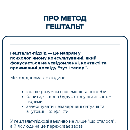
18% — часткове покращення
результати
співставні з іншими
методами психотерапії
у системі
охорони здоров’я Великобританії
СУЧАСНІ ДОСЛІДЖЕННЯ (2014–2023)
Гештальт-терапія показала
ефективність у роботі з:
✔ PTSD (2014)
✔ депресією у літніх людей (2020)
✔ емоційною регуляцією (2021)
✔ болем та якістю життя (2022)
✔ тривогою та соціальною фобією
(2023)
1970–1986 → 38 досліджень