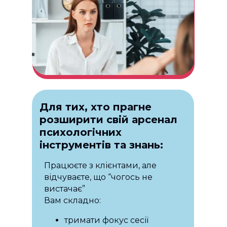
Для тих, хто прагне
розширити свій арсенал
психологічних
інструментів та знань:
Працюєте з клієнтами, але
відчуваєте, що “чогось не
вистачає”
Вам складно:
КУРС СТВОРИТЬ ВАЖЛИВИЙ
РЕСУРС ДЛЯ ВАШОЇ ПРОФЕСІЙНОЇ
тримати фокус сесії