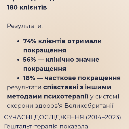
ПЕРЕРИВАННЯ
Вивчимо, як потреби стають основою психічного
процесу та як вони рухаються нас у контакті.
Розберемо цикл контакту — від виникнення
потреби до її завершення.
Дослідимо механізми переривання контакту:
інтроєкцію, проекцію, ретрофлексію, дефлексію,
конфлюенцію. → Розберемо незавершені
гештальти та їх вплив на наше повсякденне життя.
Дослідимо особистість консультанта як
інструмент роботи та власний стиль контакту:
близькість, дистанцію, контроль.
Проведемо живу групову роботу з актуальними
запитами учасників.
МОДУЛЬ 3:
ЕМОЦІЇ, ТІЛО І ПРИСУТНІСТЬ У КОНТАКТІ
Вивчимо, як потреби стають основою психічного
процесу та як вони рухаються нас у контакті.
Розберемо цикл контакту — від виникнення
потреби до її завершення.
Дослідимо механізми переривання контакту:
інтроєкцію, проекцію, ретрофлексію, дефлексію,