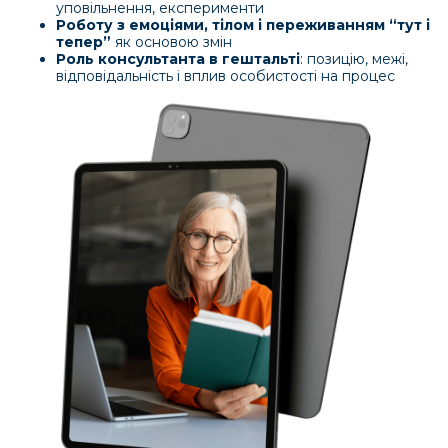
•
Європа:
активно застосовується у
психологічному консультуванні та психотерапії
•
США:
входить до гуманістичної та
екзистенційної традиції психотерапії
•
Міжнародні інститути:
гештальт-терапія
викладається у сертифікованих програмах та
професійних школах
Гештальт-підхід використовується у психології,
коучингу, організаційному розвитку та роботі з
командами як ефективний метод розвитку
усвідомлення, відповідальності та якості
контакту.
Чому гештальт-підхід працює:
фокусується на реальному досвіді
людини, а не лише на аналізі
допомагає клієнту усвідомити свої
почуття, а не уникати їх
розвиває відповідальність за власні
рішення та життя
працює через контакт — між клієнтом і
консультантом
дозволяє не “виправляти”, а глибше
зрозуміти себе.
Гештальт-підхід широко використовується у
психологічному консультуванні, коучингу та
психотерапії в Європі та світі, як один із сучасних
гуманістичних підходів до роботи з особистістю.