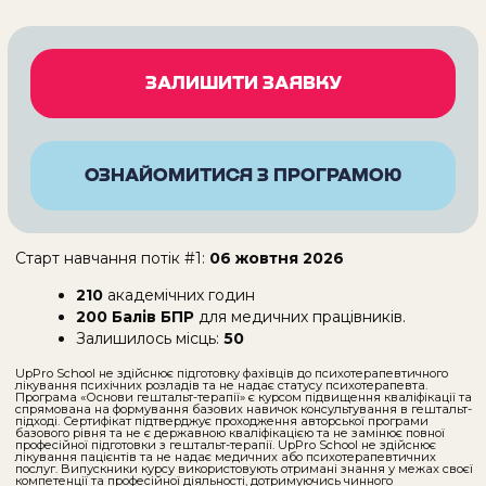
Програма «Основи гештальт-терапії» є курсом підвищення кваліфікації та
спрямована на формування базових навичок консультування в гештальт-
підході. Сертифікат підтверджує проходження авторської програми
базового рівня та не є державною кваліфікацією та не замінює повної
професійної підготовки з гештальт-терапії. UpPro School не здійснює
лікування пацієнтів та не надає медичних або психотерапевтичних
послуг. Випускники курсу використовують отримані знання у межах своєї
компетенції та професійної діяльності, дотримуючись чинного
законодавства України.
Марци
Дорош 