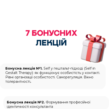
ІНТЕРВІЗІЙНІ ГРУПИ
Зустрічі в міні-групах з інтервізором для
додаткового відпрацювання теоретичних тем.
ЯКІ ДОКУМЕНТИ
ПРО
ПРОХОДЖЕННЯ КУРСУ ВИ
ОТРИМАЄТЕ?
Ви отримаєте* наступні Документи
після завершення навчання та
атестації
01
Сертифікат
про проходження курсу
(Консультант, що використовує базові
інструменти гештальт-терапії)
02
Свідоцтво
про підвищення кваліфікації з 7
кредитами ECTS у колаборації з
ЗВО