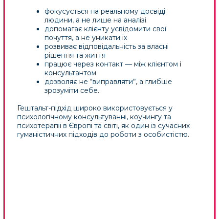
Дод. інформація
Дод. інформація
Олена Мошинська
Наталія Уманська
Дод. інформація
Дод. інформація
Ніоза Факірі
Олексій Котляр