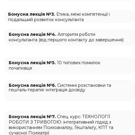
03
Сертифікат
на 200 балів БПР
для медичних працівників після
проходження додаткового тестування.
*Документи надсилаємо на email в
форматі PDF та адресною доставкою
особисто в руки по території України
БЕЗКОШТОВНО.
Відправка за кордон (за виключенням рф та рб) за
додаткову плату по запиту.