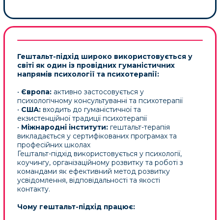
2004 → метаналіз (31 дослідження)
2011 → UK CORE (180 клієнтів)
2019 → підтвердження (Італія)
2010+ → активний ріст досліджень
З ВАМИ БУДУТЬ ПРАЦЮВАТИ
ПРОВІДНІ
УКРАЇНСЬКІ ЕКСПЕРТИ