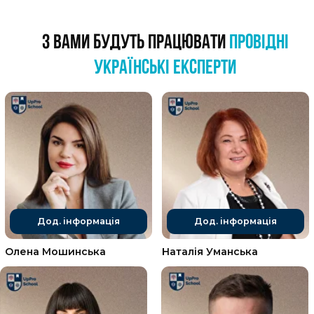
Бонусна лекція №2.
Формування професійної
ідентичності консультанта
Бонусна лекція №3.
Етика, межі компетенції і
подальший розвиток консультанта
Бонусна лекція №4.
Алгоритм роботи
консультанта (від першого контакту до завершення)
Бонусна лекція №5.
10 типових помилок
початківця
Бонусна лекція №6.
Системні розстановки та
гешталь-терапія: інтеграція досвіду
Бонусна лекція №7.
Спец. курс: ТЕХНОЛОГІЇ
РОБОТИ З ТРИВОГОЮ: інтегративний підхід з
використанням Психоаналізу, Гештальту, КПТ та
сучасної Психіатрії