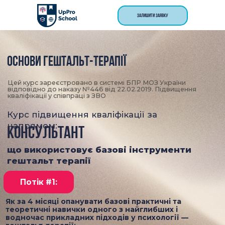
ЗАЛИШИТИ ЗАЯВКУ
ОСНОВИ Гештальт-терапії
Цей курс зареєстровано в системі БПР МОЗ України
відповідно до наказу №446 від 22.02.2019. Підвищення
кваліфікації у співпраці з ЗВО
Курс підвищення кваліфікації за
напрямом:
КОНСУЛЬТАНТ
що використовує базові інструменти
гештальт терапії
Потік #1:
Як за 4 місяці опанувати базові практичні та
теоретичні навички одного з найглибших і
водночас прикладних підходів у психології —
гештальт-терапії:
Максимум практики
— для реальних результатів. У центрі курсу —
жива практика, кейси та робота в трійках, які складають понад 60%
навчання.Ви не просто слухаєте — ви вчитесь працювати з клієнтом,
бачити процес і вести консультацію.
Що допомагає навчатися ефективніше?
Інтервізійні групи, практика
“тут і тепер”, демо-сесії, супервізійний розбір і робота з реальними
запитами клієнтів. Ви отримуєте не лише знання, а досвід живого
процесу гештальт-підходу.
Системне навчання
— від бази до роботи з клієнтом. Курс побудований