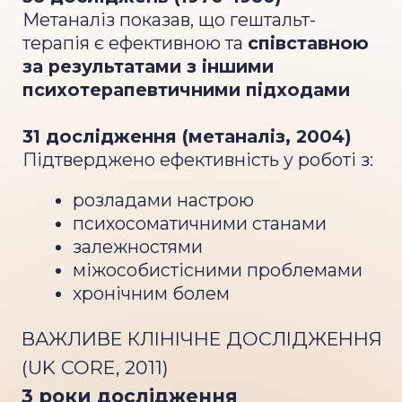
28 лекції та 14 практик
7 бонусних уроків від
(14 тижнів)
спікерів UpPro School
5 модулів — 5 кроків до мети
МОДУЛЬ 1:
ФУНДАМЕНТ ГЕШТАЛЬТ-ПІДХОДУ:
УСВІДОМЛЕННЯ, ФЕНОМЕНОЛОГІЯ, ПОЛЕ, КОНТАКТ.
Дізнаємось, що таке гештальт-підхід:
його історія, ключові ідеї та філософія
методу.
Розберемо базові принципи гештальту
та зрозуміємо, як насправді
відбуваються зміни в людині.
Вивчимо поняття межі контакту,
усвідомлення та феноменологічного
спостереження.
Дослідимо теорію поля і концепцію
фігури/фону — як формується
актуальна потреба.
Розберемо, що таке контакт у
гештальті, та практикуємо
досліджувати свої контакти і межі.
Проведемо живу групову роботу з
дослідженнями групового процесу і
власної ролі в групі.
МОДУЛЬ 2:
ПОТРЕБИ, ЦИКЛ КОНТАКТУ І МЕХАНІЗМИ