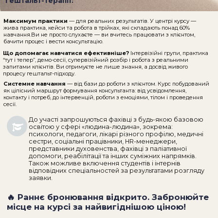
як цілісний маршрут формування консультанта: від усвідомлення,
контакту і потреб, до інтервенцій, роботи з емоціями, тілом і проведення
сесії.
До участі запрошуються фахівці з будь-якою базовою
освітою у сфері «людина-людина», зокрема:
психологи, педагоги, лікарі різного профілю, медичні
сестри, соціальні працівники, HR-менеджери,
представники духовенства, фахівці з паліативної
допомоги, реабілітації та інших суміжних напрямків.
Також можливе включення студентів і інтернів
відповідних спеціальностей за результатами розгляду
заявки.
🔥 Раннє бронювання відкрито. Забронюйте
місце на курсі за найвигіднішою ціною!
ЗАЛИШИТИ ЗАЯВКУ
ОЗНАЙОМИТИСЯ З ПРОГРАМОЮ
Старт навчання потік #1:
06 жовтня 2026
210
академічних годин
200 Балів БПР
для медичних працівників.
Залишилось місць:
50
UpPro School не здійснює підготовку фахівців до психотерапевтичного
лікування психічних розладів та не надає статусу психотерапевта.