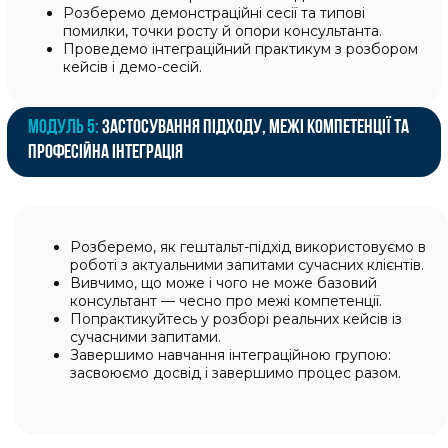
ВИПУСКНИЙ ВЕЧІР
Ми збираємося разом із засновниками
школи, ділимося зворотним зв'язком,
емоціями, підтримкою один одного.
08
КОМ'ЮНІТІ
Продовжуєте спілкуватися з вашими
одногрупниками на спеціальній платформі
від UpPro School.
09