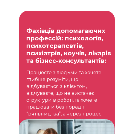
Фахівців допомагаючих
профессій: психологів,
психотерапевтів,
психіатрів, коучів, лікарів
та бізнес-консультантів:
Працюєте з людьми та хочете
глибше розуміти, що
відбувається з клієнтом,
відчуваєте, що не вистачає
структури в роботі, та хочете
працювати без порад і
“рятівництва”, а через процес.