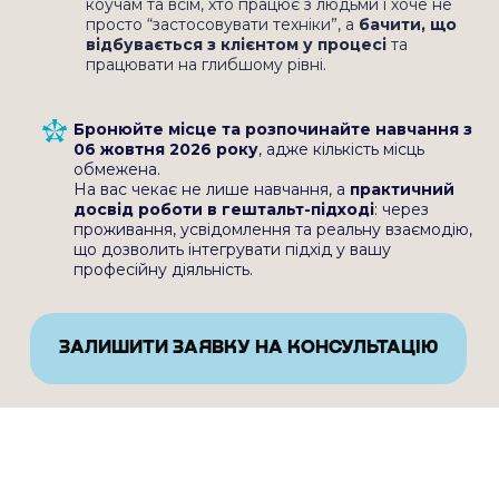
психотерапевтичними підходами
31 дослідження (метаналіз, 2004)
Підтверджено ефективність у роботі з:
розладами настрою
психосоматичними станами
залежностями
міжособистісними проблемами
хронічним болем
ВАЖЛИВЕ КЛІНІЧНЕ ДОСЛІДЖЕННЯ
(UK CORE, 2011)
3 роки дослідження
180 клієнтів
Результати:
74% клієнтів отримали
покращення
56% — клінічно значне
покращення