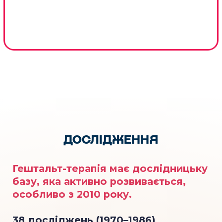
Дод. інформація
Дод. інформація
Тіана Закаблук
Олена Красуля
Дод. інформація
Святославна Помазан
КУРС
"ОСНОВИ ГЕШТАЛЬТ-
ТЕРАПІЇ"
ПРОГРАМА КУРСУ