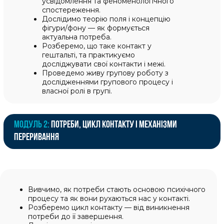
ВІДЕОЛЕКЦІЇ З ТЕОРІЄЮ
Вивчаєте 2 лекції щотижня.
Доступ відкривається опівночі за
київським часом, щоб, незалежно від
часового поясу, ви могли мати можливість
навчатися вранці, до початку робочого
дня.
Це займає від 3-х до 5-ти годин в залежності від
теми.
02
ЖИВІ ПРАКТИКИ З МОЖЛИВІСТЮ
ПЕРЕГЛЯНУТИ ЗАПИСИ
Усі практики проходять наживо онлайн
і команда готує записи, щоб студенти
могли краще засвоїти матеріал.
03