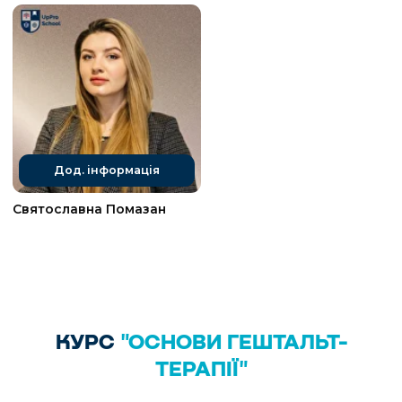
ПРОТЯГОМ УСЬОГО НАВЧАННЯ
СТУДЕНТІВ ПІДТРИМУЮТЬ
КУРАТОР ТА ТЬЮТОР
Особистий кабінет на ONLINE-платформі
Живі практики у вихідні
Чат технічної підтримки
Чат з підтримкою куратора
Всі заняття в записі –
Доступ до
переглядайте у зручний
матеріалів після
час
навчання