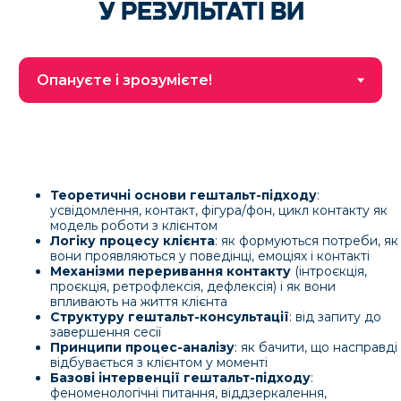
У РЕЗУЛЬТАТІ ВИ
динаміку, а не лише зміст
ПРО МЕТОД
ГЕШТАЛЬТ
Гештальт-підхід — це напрям у
психологічному консультуванні, який
фокусується на усвідомленні, контакті та
проживанні досвіду “тут і тепер”.
Метод допомагає людині:
краще розуміти свої емоції та потреби;
бачити, як вона будує стосунки зі світом і
людьми;
завершувати незавершені ситуації та
внутрішні конфлікти.
У гештальт-підході важливо не лише “що сталося”,
а й як людина це переживає зараз.
Гештальт-підхід широко використовується у
світі як один із провідних гуманістичних
напрямів психології та психотерапії: