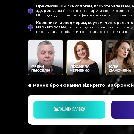
Практикуючим психологам, психотерапевтам, а 
здоров’я,
які бажають розширити свої можливості
НЛПт для досягнення ефективних і довготривалих з
Керівники, менеджерам, коучам, менторам, лід
маркетологам,
що прагнуть покращити свої комун
вирішувати конфлікти, розкрити свою креативність т
🔥 Раннє бронювання відкрито. Забронюйт
ЗАЛИШИТИ ЗАЯВКУ