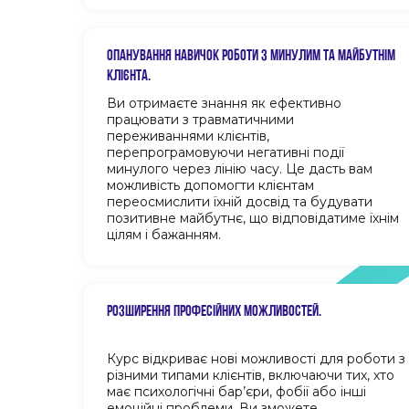
ОПАНУВАННЯ НАВИЧОК РОБОТИ З МИНУЛИМ ТА МАЙБУТНІМ
КЛІЄНТА.
Ви отримаєте знання як ефективно
працювати з травматичними
переживаннями клієнтів,
перепрограмовуючи негативні події
минулого через лінію часу. Це дасть вам
можливість допомогти клієнтам
переосмислити їхній досвід та будувати
позитивне майбутнє, що відповідатиме їхнім
цілям і бажанням.
РОЗШИРЕННЯ ПРОФЕСІЙНИХ МОЖЛИВОСТЕЙ.
Курс відкриває нові можливості для роботи з
різними типами клієнтів, включаючи тих, хто
має психологічні бар’єри, фобії або інші
емоційні проблеми. Ви зможете