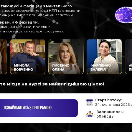
також усім фахівцям з ментального
, використовуючи методи НЛП та елементи
мін у клієнтів з поширеними запитами.
ерам, HR-фахівцям,
ікаційні навички, простіше
а потенціал в карʼєрі і стосунках.
е місце на курсі за найвигіднішою ціною!
Старт потоку:
24 листопада 2026 
ОЗНАЙОМИТИСЬ З ПРОГРАМОЮ
Залишилось:
50 місць