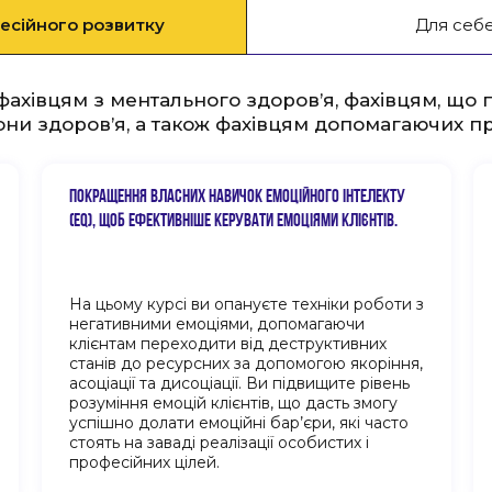
есійного розвитку
Для себ
ахівцям з ментального здоров’я, фахівцям, що
ни здоров’я, а також фахівцям допомагаючих про
ПОКРАЩЕННЯ ВЛАСНИХ НАВИЧОК ЕМОЦІЙНОГО ІНТЕЛЕКТУ
(EQ), ЩОБ ЕФЕКТИВНІШЕ КЕРУВАТИ ЕМОЦІЯМИ КЛІЄНТІВ.
На цьому курсі ви опануєте техніки роботи з
негативними емоціями, допомагаючи
клієнтам переходити від деструктивних
станів до ресурсних за допомогою якоріння,
асоціації та дисоціації. Ви підвищите рівень
розуміння емоцій клієнтів, що дасть змогу
успішно долати емоційні бар’єри, які часто
стоять на заваді реалізації особистих і
професійних цілей.