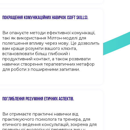
ПОКРАЩЕННЯ КОМУНІКАЦІЙНИХ НАВИЧОК (SOFT SKILLS).
Ви опануєте методи ефективної комунікації,
такі як використання Мілтон-моделі для
полегшення впливу через мову. Це дозволить
вам краще розуміти вашого клієнта,
встановлювати більш глибокий і
продуктивний контакт, а також розвивати
навички створення терапевтичних метафор
для роботи з поширеними запитами.
ПОГЛИБЛЕННЯ РОЗУМІННЯ ЕТИЧНИХ АСПЕКТІВ.
Ви отримаєте практичні навички від
практикуючого психолога та тренера, для
етичного ведення консультацій, зокрема для
правильної екологічної перевірки змін у