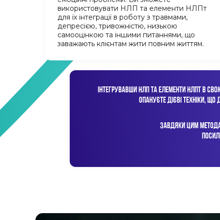
використовувати НЛП та елементи НЛПт
для їх інтеграції в роботу з травмами,
депресією, тривожністю, низькою
самооцінкою та іншими питаннями, що
заважають клієнтам жити повним життям.
ІНТЕГРУВАВШИ НЛП ТА ЕЛЕМЕНТИ НЛПТ В СВО
ОПАНУЄТЕ ДІЄВІ ТЕХНІКИ, ЩО
ЗАВДЯКИ ЦИМ МЕТОДАМ
ПОСИЛ
Цей курс буде корисний 
менеджерам, коуч
РОЗВИНУТИ КОМУНІКАЦІЙНІ НАВИЧКИ (SOFT SKILLS)