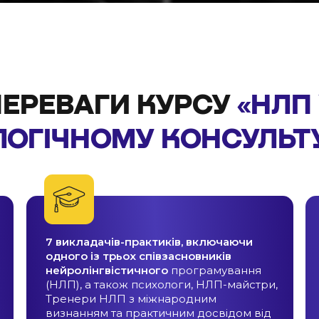
ПЕРЕВАГИ КУРСУ
«НЛП
ОГІЧНОМУ КОНСУЛЬТ
7 викладачів-практиків, включаючи
одного із трьох співзасновників
нейролінгвістичного
програмування
(НЛП), а також психологи, НЛП-майстри,
Тренери НЛП з міжнародним
визнанням та практичним досвідом від