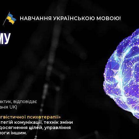
НАВЧАННЯ УКРАЇНСЬКОЮ МОВОЮ!
МУ
МУ
ктик, відповідає
анія UK)
гвістичної психотерапії»
гій комунікації, технік зміни
досягнення цілей, управління
моги іншим.