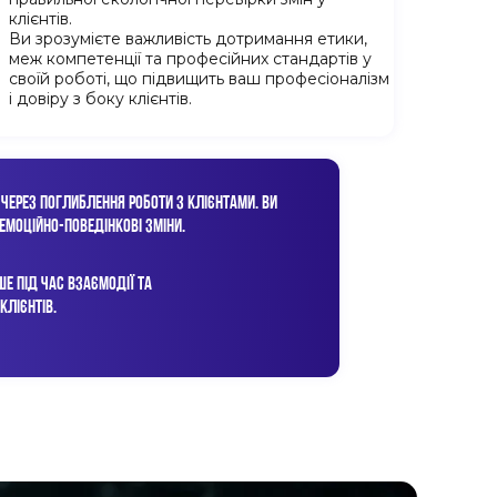
клієнтів.
Ви зрозумієте важливість дотримання етики,
меж компетенції та професійних стандартів у
своїй роботі, що підвищить ваш професіоналізм
і довіру з боку клієнтів.
ЧЕРЕЗ ПОГЛИБЛЕННЯ РОБОТИ З КЛІЄНТАМИ. ВИ
ЕМОЦІЙНО-ПОВЕДІНКОВІ ЗМІНИ.
Е ПІД ЧАС ВЗАЄМОДІЇ ТА
ЛІЄНТІВ.
підприємцям, керівникам,
ам, які прагнуть:
ПРОКАЧАТИ КРЕАТИВНЕ МИСЛЕННЯ