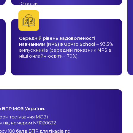
10 років.
Середній рівень задоволеності
навчанням (NPS) в UpPro School
– 93,5%
випускників (середній показник NPS в
ніші онлайн-освіти - 70%).
в БПР МОЗ України.
тром тестування МОЗ і
ку під номером №1020692
у 180 балів БПР для лікарів по