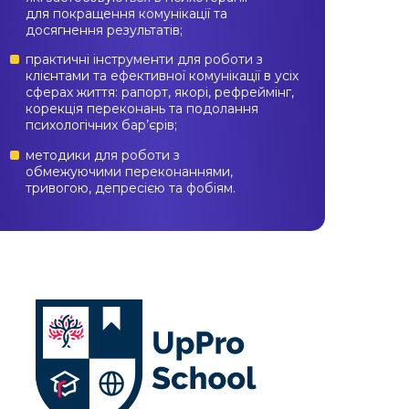
для покращення комунікації та
досягнення результатів;
практичні інструменти для роботи з
клієнтами та ефективної комунікації в усіх
сферах життя: рапорт, якорі, рефреймінг,
корекція переконань та подолання
психологічних бар’єрів;
методики для роботи з
обмежуючими переконаннями,
тривогою, депресією та фобіям.