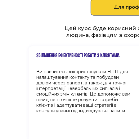
Для проф
Цей курс буде корисний ф
людина, фахівцям з охоро
ЗБІЛЬШЕННЯ ЕФЕКТИВНОСТІ РОБОТИ З КЛІЄНТАМИ.
Ви навчитесь використовувати НЛП для
налаштування контакту та побудови
довіри через рапорт, а також для точної
інтерпретації невербальних сигналів і
емоційних змін клієнтів. Це допоможе вам
швидше і точніше розуміти потреби
клієнтів і адаптувати ваші стратегії в
консультуванні під індивідуальні запити.