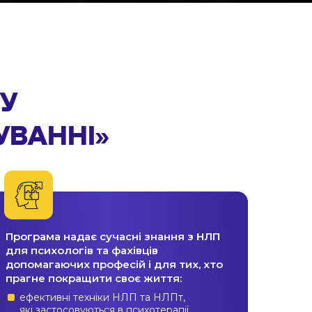
 У
УВАННІ»
Програма надає сучасні знання з НЛП
для психологів та фахівців
допомагаючих професій і для тих, хто
прагне покращити своє життя:
ефективні техніки НЛП та НЛПт,
які застосовуються в психотерапії