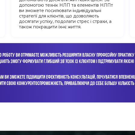
допомогою технік НЛП та елементів НЛПт
ви зможете посилювати індивідуальні
стратегії для клієнтів, що дозволяють
досягати успіху, подолати стрес і страхи, а
також покращити їхнє життя.
Ю РОБОТУ ВИ ОТРИМАЄТЕ МОЖЛИВІСТЬ РОЗШИРИТИ ВЛАСНУ ПРОФЕСІЙНУ ПРАКТИКУ 
 ДАЮТЬ ЗМОГУ ФОРМУВАТИ ГЛИБШИЙ ЗВʼЯЗОК ІЗ КЛІЄНТОМ І ПІДТРИМУВАТИ ЯКІСНІ 
 ВИ ЗМОЖЕТЕ ПІДВИЩИТИ ЕФЕКТИВНІСТЬ КОНСУЛЬТАЦІЙ, ПОЧУВАТИСЯ ВПЕВНЕНІШ
ИТИ СВОЮ КОНКУРЕНТОСПРОМОЖНІСТЬ, ПРИВАБЛЮЮЧИ ДО СЕБЕ БІЛЬШУ КІЛЬКІСТЬ К
всім, хто працює з людьми: власникам бізнесу, 
ам, менторам, лідерам, HR-фахівцям, маркетолог
ЗБІЛЬШИТИ ОСОБИСТУ ЕФЕКТИВНІСТЬ В БІЗНЕС-