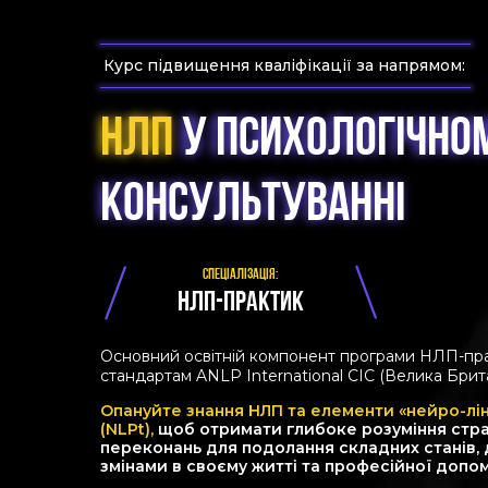
Курс підвищення кваліфікації за напрямом:
НЛП
НЛП
В ПСИХОЛОГІЧНО
У ПСИХОЛОГІЧНО
КОНСУЛЬТУВАННІ
КОНСУЛЬТУВАННІ
СПЕЦІАЛІЗАЦІЯ:
НЛП-ПРАКТИК
Основний освітній компонент програми НЛП-пра
стандартам ANLP International CIC (Велика Брит
Опануйте знання НЛП та елементи «нейро-лін
(NLPt),
щоб отримати глибоке розуміння страте
переконань для подолання складних станів, 
змінами в своєму житті та професійної допо