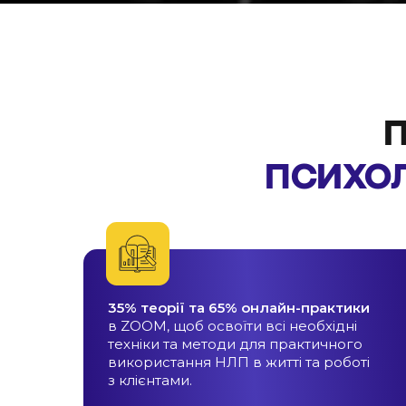
ПСИХОЛ
35% теорії та 65% онлайн-практики
в ZOOM, щоб освоїти всі необхідні
техніки та методи для практичного
використання НЛП в житті та роботі
з клієнтами.