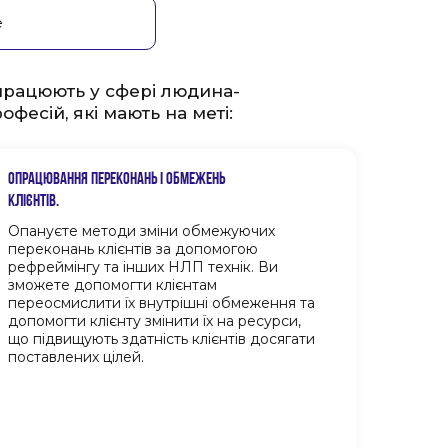
е
 працюють у сфері людина-
фесій, які мають на меті:
ОПРАЦЮВАННЯ ПЕРЕКОНАНЬ І ОБМЕЖЕНЬ
КЛІЄНТІВ.
Опануєте методи зміни обмежуючих
переконань клієнтів за допомогою
рефреймінгу та інших НЛП технік. Ви
зможете допомогти клієнтам
переосмислити їх внутрішні обмеження та
допомогти клієнту змінити їх на ресурси,
що підвищують здатність клієнтів досягати
поставлених цілей.