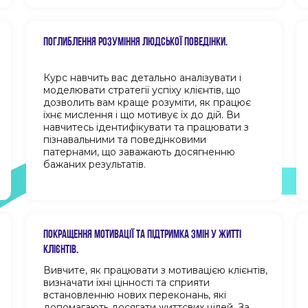
ПОГЛИБЛЕННЯ РОЗУМІННЯ ЛЮДСЬКОЇ ПОВЕДІНКИ.
Курс навчить вас детально аналізувати і
моделювати стратегії успіху клієнтів, що
дозволить вам краще розуміти, як працює
їхнє мислення і що мотивує їх до дій. Ви
навчитесь ідентифікувати та працювати з
пізнавальними та поведінковими
патернами, що заважають досягненню
бажаних результатів.
ПОКРАЩЕННЯ МОТИВАЦІЇ ТА ПІДТРИМКА ЗМІН У ЖИТТІ
КЛІЄНТІВ.
Вивчите, як працювати з мотивацією клієнтів,
визначати їхні цінності та сприяти
встановленню нових переконань, які
допомагають досягати життєвих цілей. За