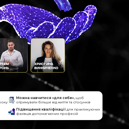
Можна навчитися «для себе»,
щоб
року
отримувати більше від життя та стосунків
Підвищення кваліфікації
для практикуючих
фахівців допомагаючих професій