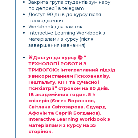
Закрита група студентів зумінару
по депресії в telegram
Доступ 90 днів до курсу після
проходження
Workbook для заміток
Interactive Learning Workbook з
матеріалами з курсу (після
завершення навчання).
🚨Доступ до курсу 📚 ❝
ТЕХНОЛОГІЇ РОБОТИ З
ТРИВОГОЮ: Інтегративний підхід
з використанням Психоаналізу,
Гештальту, КПТ та сучасної
Психіатрії❞ строком на 90 днів.
18 академічних годин. 5 ⭐️
спікерів (
Євген Воронков,
Світлана Світозарова, Єдуард
Афонін та Сергій Богданов
).
Interactive Learning Workbook з
матеріалами з курсу на 55
сторінок.