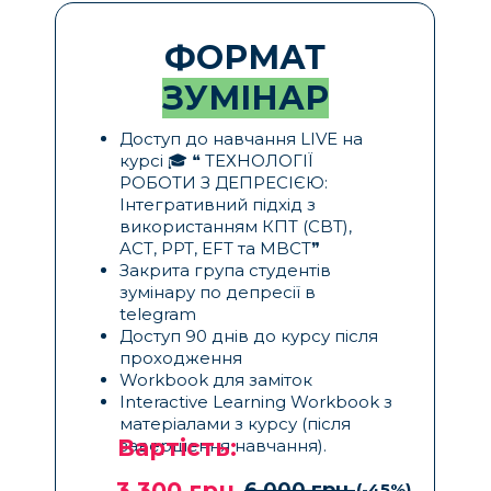
ФОРМАТ
ЗУМІНАР
Доступ до навчання LIVE на
курсі 🎓 ❝ ТЕХНОЛОГІЇ
РОБОТИ З ДЕПРЕСІЄЮ:
Інтегративний підхід з
використанням КПТ (CBT),
ACT, PPT, EFT та MBCT❞
Закрита група студентів
зумінару по депресії в
telegram
Доступ 90 днів до курсу після
проходження
Workbook для заміток
Interactive Learning Workbook з
матеріалами з курсу (після
Вартість:
завершення навчання).
3 300 грн.
6 000 грн.
(-45%)