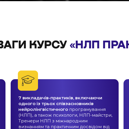
ВАГИ КУРСУ
«НЛП ПРА
7 викладачів-практиків, включаючи
одного із трьох співзасновників
нейролінгвістичного
програмування
(НЛП), а також психологи, НЛП-майстри,
Тренери НЛП з міжнародним
визнанням та практичним досвідом від