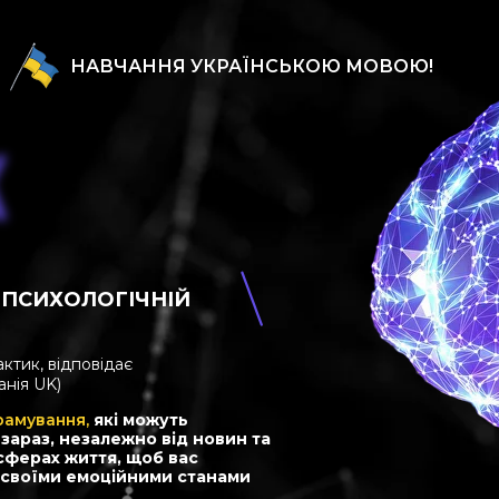
НАВЧАННЯ УКРАЇНСЬКОЮ МОВОЮ!
К
 ПСИХОЛОГІЧНІЙ
ктик, відповідає
анія UK)
рамування,
які можуть
зараз, незалежно від новин та
 сферах життя, щоб вас
и своїми емоційними станами