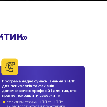
КТИК»
Програма надає сучасні знання з НЛП
для психологів та фахівців
допомагаючих професій і для тих, хто
прагне покращити своє життя:
ефективні техніки НЛП та НЛПт,
які застосовуються в психотерапії