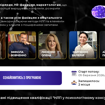
лідерам, HR-фахівцям, маркетологам,
що
ростіше вирішувати конфлікти, розкрити
.
а також усім фахівцям з ментального
і, використовуючи методи НЛП та елементи
мін у клієнтів з поширеними запитами.
Старт потоку:
09 березня 2026
ОЗНАЙОМИТИСЬ З ПРОГРАМОЮ
Залишилось:
2 місця
рамі підвищення кваліфікації "НЛП у психологічному конс