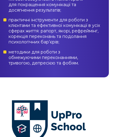
для покращення комунікації та
досягнення результатів;
практичні інструменти для роботи з
клієнтами та ефективної комунікації в усіх
сферах життя: рапорт, якорі, рефреймінг,
корекція переконань та подолання
психологічних бар’єрів;
методики для роботи з
обмежуючими переконаннями,
тривогою, депресією та фобіям.