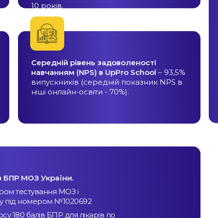
10 років.
Середній рівень задоволеності
навчанням (NPS) в UpPro School
– 93,5%
випускників (середній показник NPS в
ніші онлайн-освіти - 70%).
в БПР МОЗ України.
тром тестування МОЗ і
ку під номером №1020692
у 180 балів БПР для лікарів по