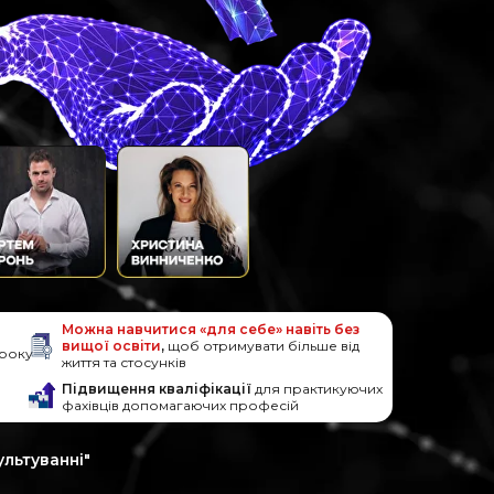
Можна навчитися «для себе» навіть без
вищої освіти
,
щоб отримувати більше від
 року
життя та стосунків
Підвищення кваліфікації
для практикуючих
фахівців допомагаючих професій
ультуванні"