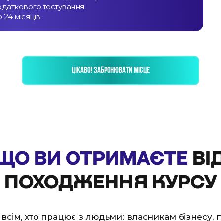
даткового тестування.
24 місяців.
ЦІКАВО! ЗАБРОНЮВАТИ МІСЦЕ
ЩО ВИ ОТРИМАЄТЕ
ВІ
ПОХОДЖЕННЯ КУРСУ
всім, хто працює з людьми: власникам бізнесу, 