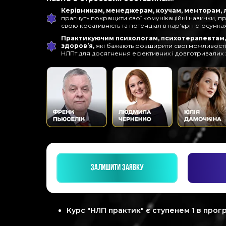
Керівникам, менеджерам, коучам, менторам, 
прагнуть покращити свої комунікаційні навички, п
свою креативність та потенціал в карʼєрі і стосунках
Практикуючим психологам, психотерапевтам, 
здоров’я,
які бажають розширити свої можливост
НЛПт для досягнення ефективних і довготривалих з
ЗАЛИШИТИ ЗАЯВКУ
Курс "НЛП практик" є ступенем 1 в прог