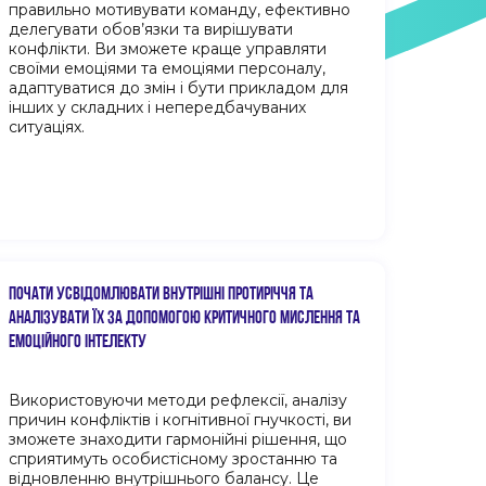
правильно мотивувати команду, ефективно
делегувати обов’язки та вирішувати
конфлікти. Ви зможете краще управляти
своїми емоціями та емоціями персоналу,
адаптуватися до змін і бути прикладом для
інших у складних і непередбачуваних
ситуаціях.
ПОЧАТИ УСВІДОМЛЮВАТИ ВНУТРІШНІ ПРОТИРІЧЧЯ ТА
АНАЛІЗУВАТИ ЇХ ЗА ДОПОМОГОЮ КРИТИЧНОГО МИСЛЕННЯ ТА
ЕМОЦІЙНОГО ІНТЕЛЕКТУ
Використовуючи методи рефлексії, аналізу
причин конфліктів і когнітивної гнучкості, ви
зможете знаходити гармонійні рішення, що
сприятимуть особистісному зростанню та
відновленню внутрішнього балансу. Це