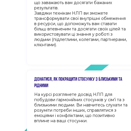
що заважають вам досягати бажаних
результатів.
Завдяки технікам НЛП ви зможете
трансформувати свої внутрішні обмеження
в ресурси, що допоможуть вам ставати
більш впевненим та досягати своїх цілей та
використовувати ці знання у роботі з
людьми (підлеглими, колегами, партнерами,
клієнтами).
ДІЗНАТИСЯ, ЯК ПОКРАЩИТИ СТОСУНКУ З БЛИЗЬКИМИ ТА
РІДНИМИ
На курсі розглянете досвід НЛП для
побудови гармонійних стосунків у сім’ї та з
близькими людьми. Ви навчитесь слухати та
розуміти потреби інших, справлятися з
емоціями і конфліктами, що позитивно
вплине на ваші стосунки.