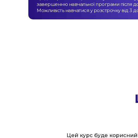
завершенню навчальної програми після до
Можливість навчатися у розстрочку від 3 до 
Цей курс буде корисний 