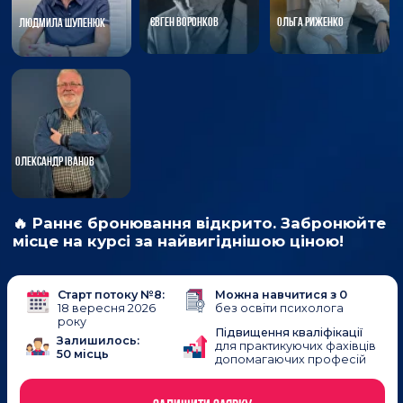
Підвищення кваліфікації
Залишилось:
для практикуючих фахівців
50 місць
допомагаючих професій
ЗАЛИШИТИ ЗАЯВКУ
ОЗНАЙОМИТИСЬ З ПРОГРАМОЮ
ПЕРЕВАГИ КУРСУ
«СУЧАСНА СЕКСОЛОГІЯ 7.0»
100% ВИПУСКНИКІВ, ГОТОВІ РЕКОМЕНДУВАТИ КУРС
ІНШИМ.
100% випускників, готові рекомендувати курс іншим
(NPS=100%, найвищий можливий) та надали відгуки про
навчання з якими ви можете ознайомитись на сайті.
ПРОГРАМА НАДАЄ СУЧАСНІ ЗНАННЯ ЗІ СФЕРИ ОХОРОНИ
ТА МЕНТАЛЬНОГО ЗДОРОВ’Я: