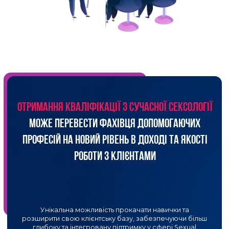
БІЛЬШІСТЬ ПСИХОЛОГІВ, ЩО
НЕ МАЮТЬ ЗНАНЬ У
СЕКСОЛОГІЇ,
НЕ ЗНАЮТЬ ЯК
ПРАЦЮВАТИ З ІНТИМНИМИ
ЗАПИТАМИ
Вони просто не знають як реагувати на
розповсюджені питання, що стосуються
сексуального життя та його особливостей