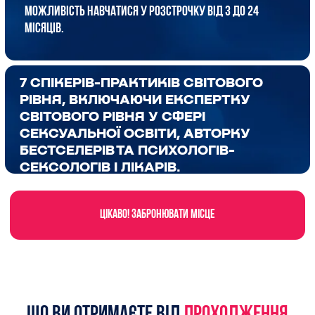
Здійснювати збір інформації (анамнезу)
про сексуальну сферу пацієнта/клієнта.
Діагностувати проблеми сексуальності та
працювати з ними у клієнтів,проводити
діагностику причин сексуальних розладів,
включаючи психологічні, емоційні та соціальні
фактори.
Виявляти провідний клініко-психологічний
синдром у пацієнтів із порушеннями сексуальної
сфери, визначати тип статевої конституції
пацієнта/клієнта та його ставлення до
сексуального розладу
Проводити психогігієнічні та соціально-
психопрофілактичні заходи для попередження
сексуальних розладів, а також вивчите сучасні
підходи до роботи із сексуальними
дисфункціями, зокрема еректильною
дисфункцією, аноргазмією та низьким лібідо.
Підходу до роботи з клієнтами, через нові
техніки аналізу та роботи з емоційним станом
людей, що допоможе не лише у професійній
практиці, а й у повсякденному житті — стане
легше знаходити баланс між роботою та
особистим життям.