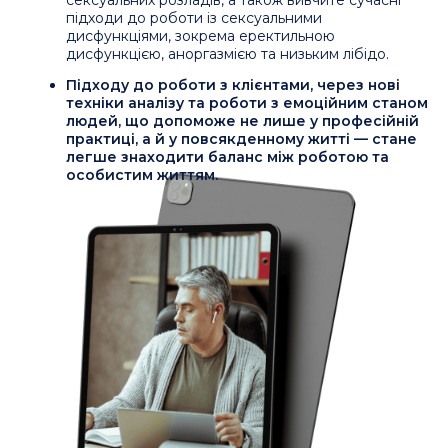
Розберетесь в темі сексуальної реабілітацію
людям, що втратили тілесну цілісність.
Сприяти статевому вихованню батьків і дітей,
пояснюючи ключові аспекти сексуального розвитку.
Додавши спеціалізацію у сфері сексології, ви
відкриєте нові горизонти для кар’єрного росту. Це
може включати проведення консультацій,
тренінгів, публічних виступів або розвиток
особистого бренду як експерта у цій галузі.
Отримані знання дозволять почуватися впевненіше
та пропонувати клієнтам ще якісніший сервіс.
А ТАКОЖ:
Отримаєте інструменти для роботи з парами.
Навчитеся працювати із запитами пар у кризових
ситуаціях, допомагати відновлювати довіру,
гармонію та інтимність навіть після зрад чи
розлучень. Це зробить вас затребуваним
фахівцем у роботі з парами.
Зрозумієте етичні аспекти роботи та ролі,
сексолога-консультанта,
психолога-
сексолога, лікаря-сексолога, лікаря-