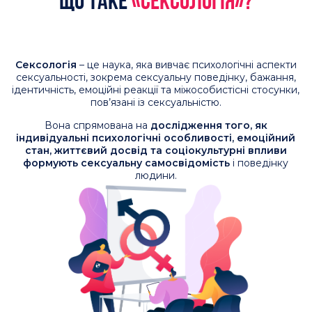
ЗАТРЕБУВАНІСТЬ
ПСИХОЛОГІВ-СЕКСОЛОГІВ:
У 2025-2026 роках досягла
рекордного піку за попитом, чому?
TRUST
OVERQUALIFIED
ФАКТ:
Чим
компетентніший
психолог і
кваліфікованіший,
тим дорожче коштують його
послуги.
Розширюється його клієнтська база!
Можливість отримувати задоволення від інтимних відносин
-
один із найважливіших компонентів
психологічного
благополуччя будь-якої дорослої людини.
Тому кваліфіковані сексологи мають великий
попит і мають стабільний потік дорослих
платоспроможних клієнтів.
Найголовніше, онлайн-терапія набирає обертів з
моменту пандемії та компетентні психологи, зі
знанням сексології затребувані не лише серед своїх
клієнтів, але й серед
клієнтів маркетплейсів, що
набирають обертів, надання психологічної
допомоги онлайн.
Таким чином,
можна забезпечити
максимальне завантаження та стабільне зростання
вартості консультації та доходу!