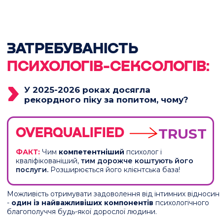
03
Усвідомлення потреб:
глибше розуміння
власних бажань і сексуальних потреб, що
відкриє нові горизонти у відносинах.
Професіоналам, які прагнуть
вдосконалити знання та навички
01
Практичні інструменти:
освоєння сучасних
методик для роботи з сексуальними дисфункціями,
травмами та іншими інтимними запитами.
02
Підвищення якості послуг:
розширення
професійного портфоліо та можливостей
завдяки додатковій спеціалізації.
03
Зростання доходу:
залучення стабільного
потоку платоспроможних клієнтів через
унікальність і затребуваність нових знань.
ЮЛІЯ ДАМОЧКІНА
Психолог, сексолог, коуч та сімейний
консультант з досвідом роботи понад 10
років. Провела більше 8 000 тисяч
особистих консультацій.
Автор курсу “Сексологія 2.0”, “Емоційний
інтелект” та навчальних програм зі створення
щасливих стосунків та розкриття жіночої