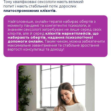
сексуальності
Тренер з сексуальної освіти,
Тренер НЛП, бізнес-тренер, коуч
Викладач психології та сексології в UpPro School
2 000 + тренінгів та майстер-класів
Магістриня Психології
ПРОФЕСІЙНА ОСВІТА:
КНУ ім. Т. Шевченка / «Психологія»
НПУ ім. Драгоманова / «Основи
сексології та сексопатології»
Університет класичної та сучасної психології,
психотерапії та коучингу / «Дитяча та
підліткова сексологія»
МІС/ «Корекція сексуальної проблематики
та подружніх дисгармоній» і «Основи
психологічного консультування та коучингу
в сексології»