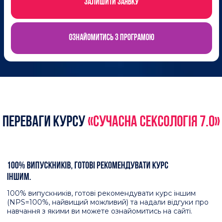
Результати медичних досліджень.
Інформацію з довідників (МКБ-11 і DSM-V).
Досвід найкращих медичних фахівців,
та психологів-сексологів.
ПРОГРАМА ЗАРЕЄСТРОВАНА В СИСТЕМІ БАЛІВ БПР МОЗ
УКРАЇНИ.
Ви отримуєте свідоцтво про підвищення кваліфікації з
6 кредитами ЄКТС, спеціалізацію Сексолога-
консультанта та сертифікат на 180 балів БПР, якщо ви
фахівець в галузі охорони здоровʼя.
21 БОНУСНИХ УРОКІВ ДЛЯ ПОГЛИБЛЕННЯ ЗНАНЬ.
90 ДНІВ НАВЧАННЯ З ПРАКТИКАМИ В КОЖНОМУ МОДУЛІ
ПОНАД 300 ВИПУСКНИКІВ ПРОГРАМИ ТА 12 000 +
СЛУХАЧІВ ЕТЕРІВ З СЕКСОЛОГІЇ.