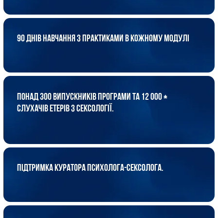
ЩО ВИ ОТРИМАЄТЕ ВІД
ПРОХОДЖЕННЯ
КУРСУ
ЦЕЙ КУРС БУДЕ КОРИСНИЙ ФАХІВЦЯМ З ОХОРОНИ ЗДОРОВ’Я,
ФАХІВЦЯМ З МЕНТАЛЬНОГО ЗДОРОВ’Я, ФАХІВЦЯМ, ЩО ПРАЦЮЮТЬ
У СФЕРІ ЛЮДИНА-ЛЮДИНА, А ТАКОЖ ФАХІВЦЯМ ДОПОМАГАЮЧИХ
ПРОФЕСІЙ, ДЕ ВИ:
Розберетесь із запитами клієнтів, які
досі здавались для вас складними
та недослідженими.
Дізнаєтеся, як професійно відповідати на найделікатніші
інтимні питання клієнтів, інтегрувати новий досвід у
практику, долати табу та справлятися з власними страхами
чи упередженнями, щоб працювати впевнено навіть із
найбільш незручними для вас темами.
Отримаєте практичні знання з сексології,
психології та психотерапії для профілактики
сексуальних розладів та промоції
– сприяння
гармонійному розвитку сексуального здоров’я клієнтів:
Зрозумієте як та навчитесь: