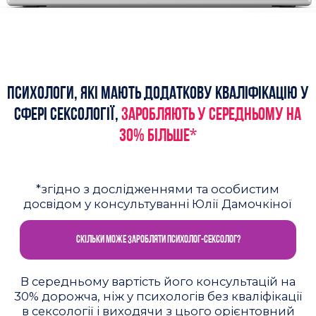
Як підтримувати інтимні
стосунки на відстані?
БІЛЬШІСТЬ ПСИХОЛОГІВ, СТИКАЮЧИСЬ З ПОДІБНИМИ
ЗАПИТАМИ – ПОЧИНАЮТЬ ЛІКУВАТИ НЕ ТЕ, ЩО
ПОТРІБНО.
І в «найкращому» результаті – клієнти
йдуть з невирішеними запитами.
В найгіршому – розпадаються
стосунки, руйнуються сім'ї,
підривається психічне та фізичне
здоровʼя.
І в цьому немає нічого дивного.
Якщо з *кс-освітою багато хто навчався з жіночих
романів чи не тільки …
А освіта, яку отримували багато (основне у професій, що
допомагають), ну зовсім було не “ПРО ЦЕ” і “НЕ ПРО ЦЕ”.