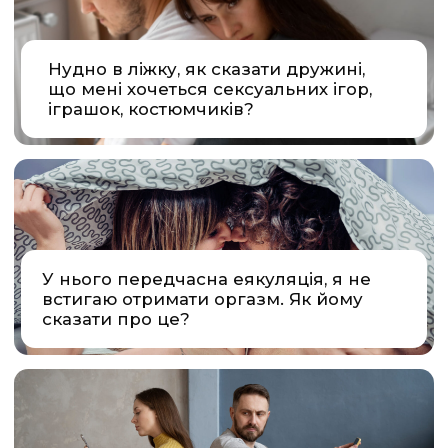
ЛЮДМИЛА ШУПЕНЮК
Практикуючий лікар акушер-гінеколог вищої
категорії, лікар ультразвукової діагностики
першої категорії із 33-річним досвідом роботи.
Багато років була ведучою медичного проекту
"Я соромлюся свого тіла", експертом проектів:
"Давайте поговоримо про секс", "Все буде
добре", "За живе", телеканал СТБ.
Засновниця клініки Shupeniuk
Medical club із 2020 року.
Переможець номінації "Гінеколог-естетист"
"Stella International Beauty Awards"
Регулярно підвищує кваліфікацію на
міжнародних конгресах та з'їздах з
акушерства та гінекології.
Пройшла стажування в Німеччині
з лазерної медицини.