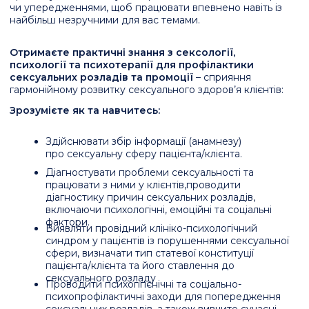
Впроваджувати техніки роботи з соромом, виною,
агресією та іншими пригніченими емоціями.
Допомагати клієнтам покращувати
сексуальну комунікацію та вирішувати
труднощі у стосунках із партнерами.
Навчати клієнтів правилам емоційної гігієни та
методам зниження стресу для підтримання
сексуального здоров’я.
Застосовувати метафоричні асоціативні
карти у роботі із запитами сексуальності.
Працювати із сексуальними травмами,
включаючи наслідки інцесту, зґвалтування та
сексуального розбещення.
Консультувати пари щодо подружніх
дисгармоній та зміни деструктивних сценаріїв.
Використовувати знання про гормони, лібідо
та контрацепцію у роботі з клієнтами.