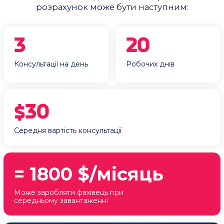
КУРС
«СУЧАСНА СЕКСОЛОГІЯ 7.0»
На курсі «Сучасна сексологія» ви навчитесь
правильно працювати з запитами, що ми навели
вище та з багатьма іншими, грамотно реагувати на
інтимні питання та підбирати відповідні методи
роботи з клієнтами.