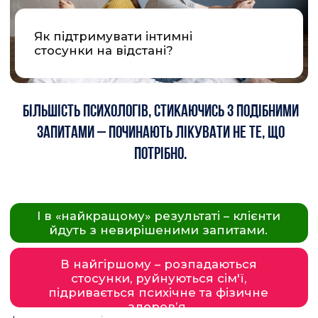
ЛОРІ МІНЦ PH.D (DR. LAURIE MINTZ)
США
Авторка двох світових бестселерів, які теж
продаються в Україні: "Becoming Cliterate:
Why Orgasm Equality Matters and How to Get
It" та "A Tired Woman’s Guide to Passionate
Sex", що спрямовані на підвищення
сексуальної обізнаності жінок.
Професорка кафедри психології людини
Університету Флориди (США, 1999–2022),
почесна професорка (Emeritus).
Увійшла до рейтингу Forbes “50 over
50” Women Innovators у 2023 році.
Ліцензована психологиня та секс-терапевтка
з понад 30-річним досвідом роботи.
Щороку проводить десятки лекцій, тренінгів і
виступів для фахівців і широкої аудиторії. Її TEDx-
виступ зібрав понад 2 мільйони переглядів.
Членкиня Американської психологічної асоціації.
Експертка UpPro School із сексології
та сексуального добробуту.