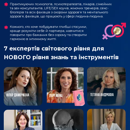
НОВОГО рівня знань та інструментів
ТЕТЯНА АНДРЄЄВА
ЮЛІЯ ДАМОЧКІНА
ЛОРІ МІНЦ
ЄВГЕН ВОРОНКОВ
ОЛЬГА РИЖЕНКО
ЛЮДМИЛА ШУПЕНЮК
ОЛЕКСАНДР ІВАНОВ
🔥 Раннє бронювання відкрито. Забронюйте
місце на курсі за найвигіднішою ціною!
Старт потоку №8:
Можна навчитися з 0
18 вересня 2026
без освіти психолога
року