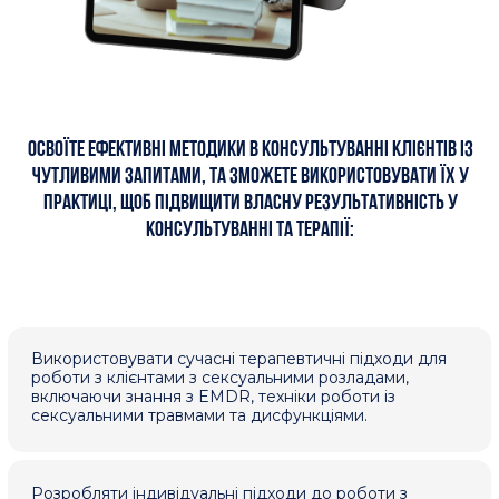
сексопатолога, враховуючи кордони
компетентності та професійні обмеження у
роботі з клієнтами.
Розберетеся в основних поняттях
сексології,
сексуального здоров'я та етапах
розвитку сексуальної культури
Навчитесь аналізувати зв'язок
анатомії,
фізіології та психології у сексуальних
стосунках.
Зможете зрозуміти особливості
сексуального розвитку,
ролі мастурбації та
етапів психосексуального дозрівання.
Навчитесь впливати на підвищення
сексуальної культури,
сексульної освіти та
формування здорових сексуальних звичок нації.
Зрозумієте, як розвивати професійні
навички
через супервізію та навчання
самопрезентації у професії сексолога.