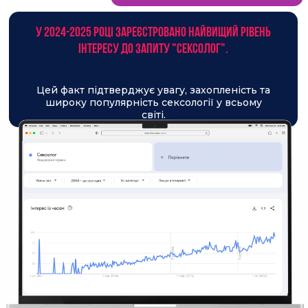
Як йому сказати, що саме мені
подобається в сексі і що я не
відчуваю оргазм (ми разом уже 3
роки)?
Нудно в ліжку, як сказати дружині,
що мені хочеться сексуальних ігор,
іграшок, костюмчиків?
У нього передчасна еякуляція, я не
встигаю отримати оргазм. Як йому
сказати про це?