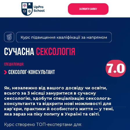
ЗАЛИШИТИ ЗАЯВКУ
СУЧАСНА
СЕКСОЛОГІЯ
СПЕЦІАЛІЗАЦІЯ:
СЕКСОЛОГ-КОНСУЛЬТАНТ
Як, незалежно від вашого досвіду чи освіти,
всього за 3 місяці зануритися в сучасну
сексологію, здобути спеціалізацію сексолога-
консультанта та відкрити нові можливості для
кар’єри, практики й особистого життя — у темі,
яка зараз на піку попиту в Україні та світі.
Курс створено ТОП-експертами для:
Практикуючих психологів, психотерапевтів, лікарів, сімейних
та sex-консультантів, LIFE/SEX коучів, жіночих тренерів, секс-
блогерів та всіх фахівців з охорони здоров’я та ментального
здоров’я, фахівців, що працюють у сфері людина-людина.
Кожного, хто хоче побудувати глибші стосунки,
краще розуміти себе й партнера, навчитися
говорити про бажання без сорому та створити
гармонію в інтимному житті.
7 експертів світового рівня для