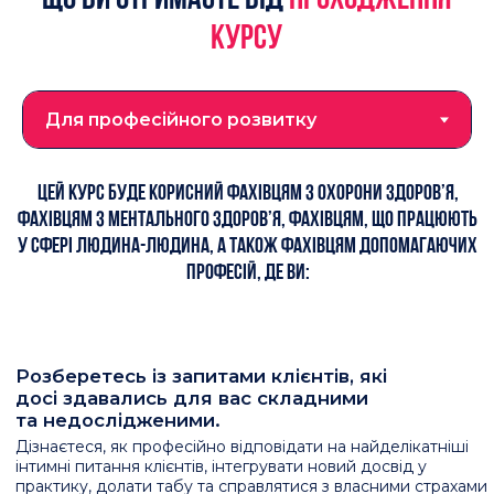
ОСВОЇТЕ ЕФЕКТИВНІ МЕТОДИКИ В КОНСУЛЬТУВАННІ КЛІЄНТІВ ІЗ
ЧУТЛИВИМИ ЗАПИТАМИ, ТА ЗМОЖЕТЕ ВИКОРИСТОВУВАТИ ЇХ У
ПРАКТИЦІ, ЩОБ ПІДВИЩИТИ ВЛАСНУ РЕЗУЛЬТАТИВНІСТЬ У
КОНСУЛЬТУВАННІ ТА ТЕРАПІЇ:
Використовувати сучасні терапевтичні підходи для
роботи з клієнтами з сексуальними розладами,
включаючи знання з EMDR, техніки роботи із
сексуальними травмами та дисфункціями.
Розробляти індивідуальні підходи до роботи з
клієнтами, враховуючи сексуальні сценарії,
комплекси та перверсії.