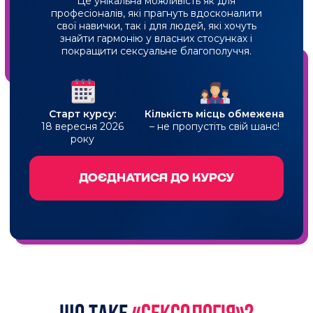
Може заробляти фахівець при
середньому завантаженні
= 3 000 $/
місяць
При завантаженні у 5 консультацій/день
А ТЕПЕР УЯВІТЬ:
Ви обираєте навчання у розстрочку на 10 місяців,
починаєте працювати психологом-сексологом уже через
3 місяці після старту курсу, і окупаєте свою інвестицію у
розвиток вже в перший місяць роботи.
Найприємніше – вам не доведеться
переплачувати!
Ми беремо на себе всі комісії,
забезпечуючи прозорі й вигідні умови
СТАТИ СЕКСОЛОГОМ