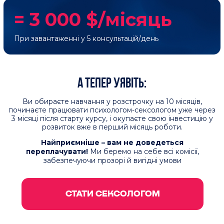
Старт курсу:
Кількість місць обмежена
18 вересня 2026
– не пропустіть свій шанс!
року
ДОЄДНАТИСЯ ДО КУРСУ
КОМУ ВАЖЛИВО ПРОЙТИ
КУРС
«СУЧАСНА
СЕКСОЛОГІЯ 7.0»
Тим, хто хоче краще зрозуміти себе та
покращити сексуальне благополуччя
01
Підвищення самооцінки:
розкриття
сексуальної енергії, позбавлення від
комплексів, збентеження та страху осуду.
02
Поліпшення спілкування:
освоєння відкритих і
чесних діалогів із партнером для побудови
гармонійних і задовільних інтимних стосунків.