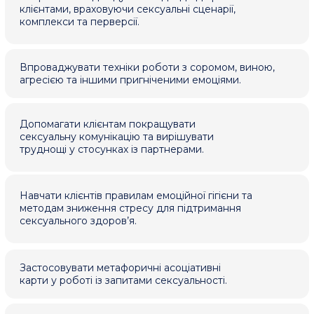
Опануєте інноваційні інструменти,
для
ведення бази клієнтів та забезпечувати
легалізацію практики відповідно до законодавства
України.
ПРОГРАМА РОЗРОБЛЕНА ЗА МЕТОДОЛОГІЄЮ STEPWISE
На зручній онлайн-платформі у використанні, що
вам особливо сподобається, тому що навчальний
процес легко адаптується з життєвими ритмами,
робоча команда завжди готова підтримувати та
допомогти, завжди буде можливість запитати
куратора і отримати відповідь і підтримку.
Всі уроки та практики структуровані від легких тем
до складніших, що дозволить поступово набувати
знання та впроваджувати їх у власне життя разом з
студентами, які будуть разом здобувати нові
знання з вами.
ЦЕЙ КУРС БУДЕ КОРИСНИЙ ТИМ, ХТО ПРАГНЕ ПОКРАЩИТИ ЯКІСТЬ
СВОГО ЖИТТЯ ЧЕРЕЗ ГЛИБШЕ РОЗУМІННЯ ВЛАСНОЇ
СЕКСУАЛЬНОСТІ, ЗМІЦНЕННЯ ЕМОЦІЙНОЇ БЛИЗЬКОСТІ У
СТОСУНКАХ ТА ПОДОЛАННЯ ВНУТРІШНІХ БАР’ЄРІВ ЧЕРЕЗ СУЧАСНУ
ОСВІТУ З СЕКСОЛОГІЇ: